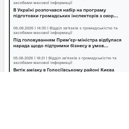
засобами масової інформації
В Україні розпочався набір на програму
підготовки громадських інспекторів з охор...
06.08.2026 | 14:30 | Відділ зв’язків з громадськістю та
засобами масової інформації
Під головуванням Прем’єр-міністра відбулася
нарада щодо підтримки бізнесу в умов...
05.08.2026 | 18:21 | Відділ зв’язків з громадськістю та
засобами масової інформації
Витік аміаку в Голосіївському районі Києва
оперативно локалізований, повторної з...
05.08.2026 | 15:45 | Відділ зв’язків з громадськістю та
засобами масової інформації
Підсумки гуманітарного розмінування за
липень