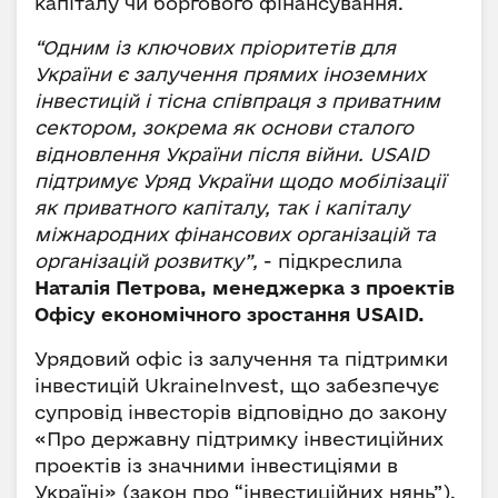
капіталу чи боргового фінансування.
“Одним із ключових пріоритетів для
України є залучення прямих іноземних
інвестицій і тісна співпраця з приватним
сектором, зокрема як основи сталого
відновлення України після війни. USAID
підтримує Уряд України щодо мобілізації
як приватного капіталу, так і капіталу
міжнародних фінансових організацій та
організацій розвитку”,
- підкреслила
Наталія Петрова, менеджерка з проектів
Офісу економічного зростання USAID.
Урядовий офіс із залучення та підтримки
інвестицій UkraineInvest, що забезпечує
супровід інвесторів відповідно до закону
«Про державну підтримку інвестиційних
проектів із значними інвестиціями в
Україні» (закон про “інвестиційних нянь”),