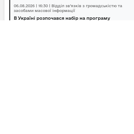
06.08.2026 | 16:30 | Відділ зв’язків з громадськістю та
засобами масової інформації
В Україні розпочався набір на програму
підготовки громадських інспекторів з охор...
06.08.2026 | 14:30 | Відділ зв’язків з громадськістю та
засобами масової інформації
Під головуванням Прем’єр-міністра відбулася
нарада щодо підтримки бізнесу в умов...
Підписка на новини
Залиште адресу електронної пошти, щоб своєчасно
отримувати важливі новини та офіційні
повідомлення.
E-mail
*