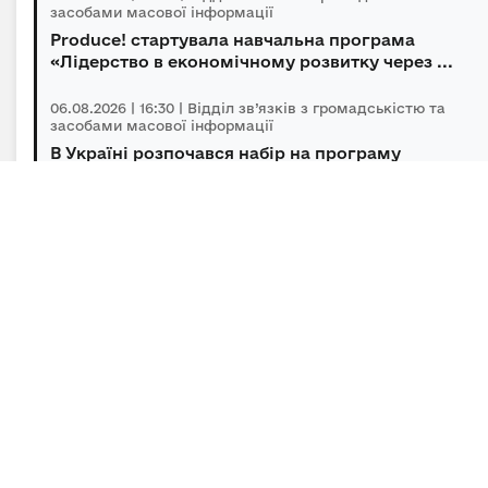
засобами масової інформації
Produce! стартувала навчальна програма
«Лідерство в економічному розвитку через ...
06.08.2026 | 16:30 | Відділ зв’язків з громадськістю та
засобами масової інформації
В Україні розпочався набір на програму
підготовки громадських інспекторів з охор...
06.08.2026 | 14:30 | Відділ зв’язків з громадськістю та
засобами масової інформації
Під головуванням Прем’єр-міністра відбулася
нарада щодо підтримки бізнесу в умов...
Підписка на новини
Залиште адресу електронної пошти, щоб своєчасно
отримувати важливі новини та офіційні
повідомлення.