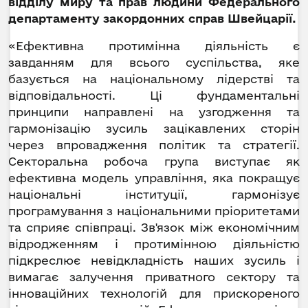
відділу миру та прав людини Федерального
департаменту закордонних справ Швейцарії.
«Ефективна протимінна діяльність є
завданням для всього суспільства, яке
базується на національному лідерстві та
відповідальності. Ці фундаментальні
принципи направлені на узгодження та
гармонізацію зусиль зацікавлених сторін
через впровадження політик та стратегії.
Секторальна робоча група виступає як
ефективна модель управління, яка покращує
національні інституції, гармонізує
програмування з національними пріоритетами
та сприяє співпраці. Зв'язок між економічним
відродженням і протимінною діяльністю
підкреслює невідкладність наших зусиль і
вимагає залучення приватного сектору та
інноваційних технологій для прискореного