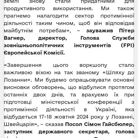
землі знову стали придатними для
продуктивного використання. Ми також
прагнемо налагодити сектор протимінної
діяльності таким чином, щоб він відповідав
майбутнім потребам», –
зауважив Пітер
Вагнер, директор, Голова Служби
зовнішньополітичних інструментів (FPI)
Європейської Комісії.
«Завершення цього воркшопу стало
важливою віхою на так званому «Шляху до
Лозанни». Ми будемо опрацьовувати основні
висновки обговорень, що відбулися протягом
останніх двох днів, та врахуємо їх при
підготовці міністерської конференції з
протимінної діяльності в Україні, яка
відбудеться 17-18 жовтня 2024 року у Лозанні,
Швейцарія», – сказав
Посол Сімон Гайсбюлер,
заступник державного секретаря, голова