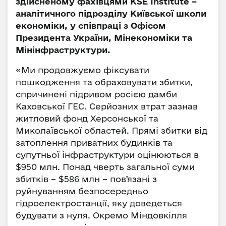
здійсненому фахівцями KSE Institute –
аналітичного підрозділу Київської школи
економіки, у співпраці з Офісом
Президента України, Мінекономіки та
Мінінфраструктури.
«Ми продовжуємо фіксувати
пошкодження та обраховувати збитки,
спричинені підривом росією дамби
Каховської ГЕС. Серйозних втрат зазнав
житловий фонд Херсонської та
Миколаївської областей. Прямі збитки від
затоплення приватних будинків та
супутньої інфраструктури оцінюються в
$950 млн. Понад чверть загальної суми
збитків – $586 млн – повʼязані з
руйнуванням безпосередньо
гідроелектростанції, яку доведеться
будувати з нуля. Окремо Міндовкілля