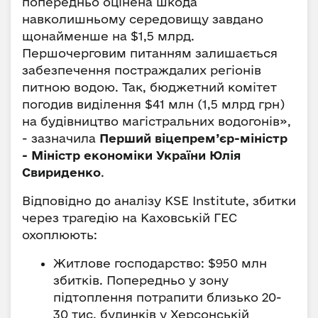
попередньо оцінена шкода
навколишньому середовищу завдано
щонайменше на $1,5 млрд.
Першочерговим питанням залишається
забезпечення постраждалих регіонів
питною водою. Так, бюджетний комітет
погодив виділення $41 млн (1,5 млрд грн)
на будівництво магістральних водогонів»,
- зазначила
Перший віцепрем’єр-міністр
- Міністр економіки України Юлія
Свириденко
.
Відповідно до аналізу KSE Institute, збитки
через трагедію на Каховській ГЕС
охоплюють:
Житлове господарство: $950 млн
збитків. Попередньо у зону
підтоплення потрапити близько 20-
30 тис. будинків у Херсонській