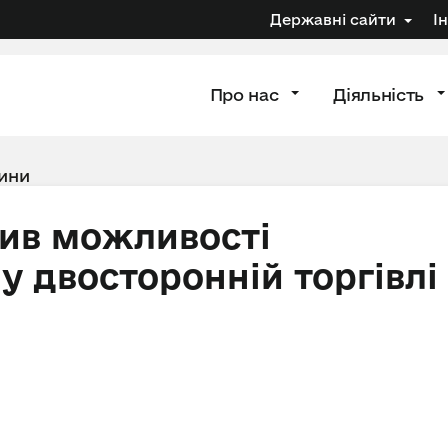
Державні сайти
І
Про нас
Діяльність
ини
ив можливості
у двосторонній торгівлі