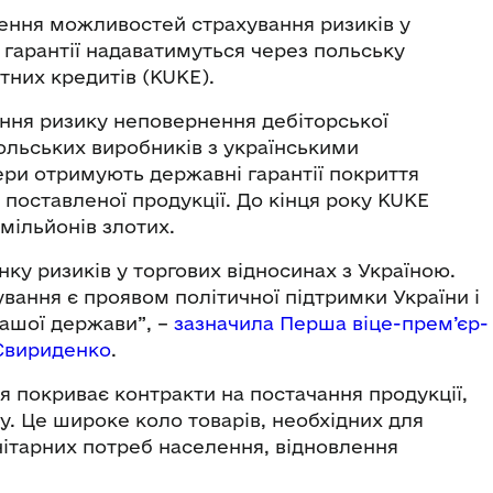
ення можливостей страхування ризиків у
і гарантії надаватимуться через польську
тних кредитів (KUKE).
ння ризику неповернення дебіторської
ольських виробників з українськими
ери отримують державні гарантії покриття
поставленої продукції. До кінця року KUKE
 мільйонів злотих.
нку ризиків у торгових відносинах з Україною.
ання є проявом політичної підтримки України і
нашої держави”, –
зазначила Перша віце-прем’єр-
 Свириденко
.
я покриває контракти на постачання продукції,
у. Це широке коло товарів, необхідних для
нітарних потреб населення, відновлення