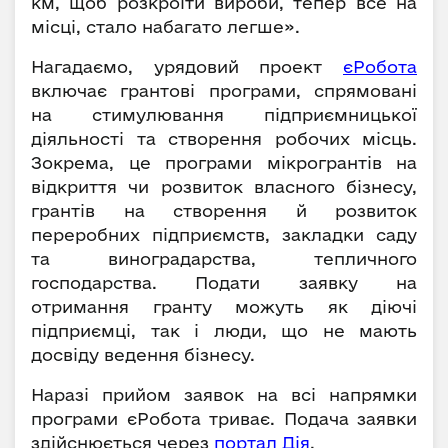
км, щоб розкроїти вироби, тепер все на
місці, стало набагато легше».
Нагадаємо, урядовий проект
єРобота
включає грантові програми, спрямовані
на стимулювання підприємницької
діяльності та створення робочих місць.
Зокрема, це програми мікрогрантів на
відкриття чи розвиток власного бізнесу,
грантів на створення й розвиток
переробних підприємств, закладки саду
та виноградарства, тепличного
господарства. Подати заявку на
отримання гранту можуть як діючі
підприємці, так і люди, що не мають
досвіду ведення бізнесу.
Наразі прийом заявок на всі напрямки
програми єРобота триває. Подача заявки
здійснюється через
портал Дія
.