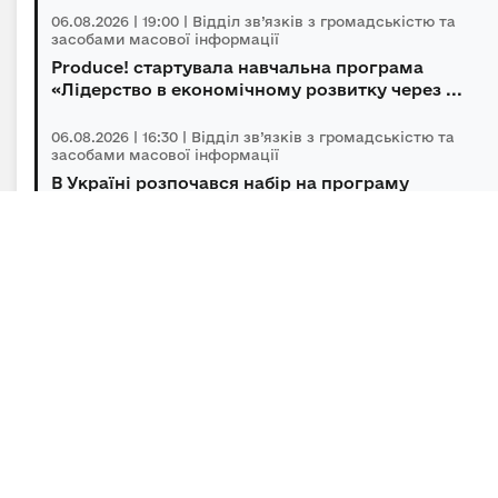
06.08.2026 | 19:00 | Відділ зв’язків з громадськістю та
засобами масової інформації
Produce! стартувала навчальна програма
«Лідерство в економічному розвитку через ...
06.08.2026 | 16:30 | Відділ зв’язків з громадськістю та
засобами масової інформації
В Україні розпочався набір на програму
підготовки громадських інспекторів з охор...
06.08.2026 | 14:30 | Відділ зв’язків з громадськістю та
засобами масової інформації
Під головуванням Прем’єр-міністра відбулася
нарада щодо підтримки бізнесу в умов...
Підписка на новини
Залиште адресу електронної пошти, щоб своєчасно
отримувати важливі новини та офіційні