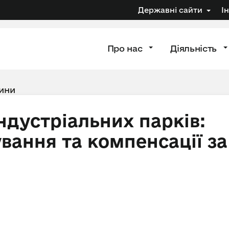
Державні сайти
І
Про нас
Діяльність
ини
ндустріальних парків:
вання та компенсації за