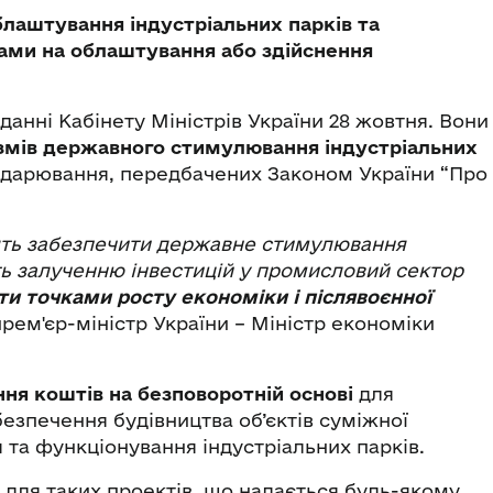
лаштування індустріальних парків та
тами на облаштування або здійснення
іданні Кабінету Міністрів України 28 жовтня. Вони
ізмів державного стимулювання індустріальних
сподарювання, передбачених Законом України “Про
лять забезпечити державне стимулювання
ть залученню інвестицій у промисловий сектор
ти точками росту економіки і післявоєнної
прем'єр-міністр України – Міністр економіки
ня коштів на безповоротній основі
для
безпечення будівництва об’єктів суміжної
 та функціонування індустріальних парків.
для таких проектів, що надається будь-якому