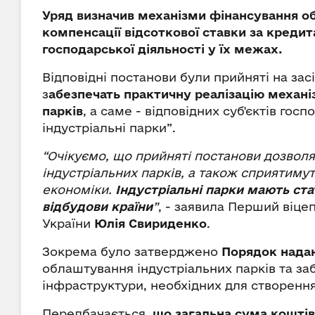
Уряд визначив механізми фінансування об
компенсації відсоткової ставки за креди
господарської діяльності у їх межах.
Відповідні постанови були прийняті на зас
з
абезпечать практичну реалізацію механ
парків
, а саме - відповідних суб'єктів го
індустріальні парки”.
“Очікуємо, що прийняті постанови дозво
індустріальних парків, а також сприятиму
економіки.
Індустріальні парки мають ста
відбудови країни
”
, - заявила Перший віце
України
Юлія Свириденко
.
Зокрема було затверджено
Порядок надан
облаштування індустріальних парків та за
інфраструктури, необхідних для створення
Передбачається,
що загальна сума коштів