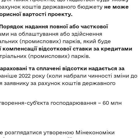
а рахунок коштів державного бюджету
не може
рисної вартості проекту.
Порядок надання повної або часткової
ами
на облаштування або здійснення
іальних (промислових) парків, який буде
ї компенсації відсоткової ставки за кредитами
тріальних (промислових) парків.
араховані та сплачені відсотки надається за
 раніше 2022 року (коли набрали чинності зміни до
я заявнику за рахунок коштів державного
створення-суб’єкта господарювання – 60 млн
де розглядатися утвореною Мінекономіки