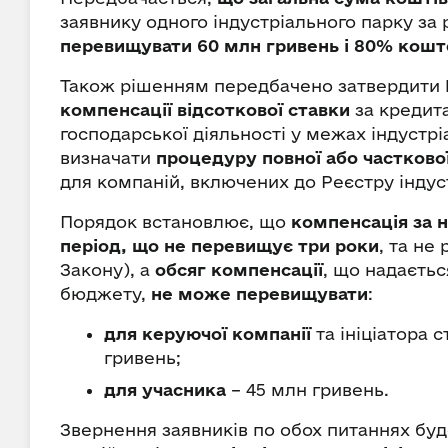
заявнику одного індустріального парку з
перевищувати 60 млн гривень і 80% кошто
Також рішенням передбачено затвердити
компенсації відсоткової ставки
за кредит
господарської діяльності у межах індустр
визначати
процедуру повної або частково
для компаній, включених до Реєстру індус
Порядок встановлює, що
компенсація за н
період, що не перевищує три роки
, та не
Закону), а
обсяг компенсації
, що надаєтьс
бюджету,
не може перевищувати
:
для керуючої компанії
та ініціатора 
гривень;
для учасника
– 45 млн гривень.
Звернення заявників по обох питаннях бу