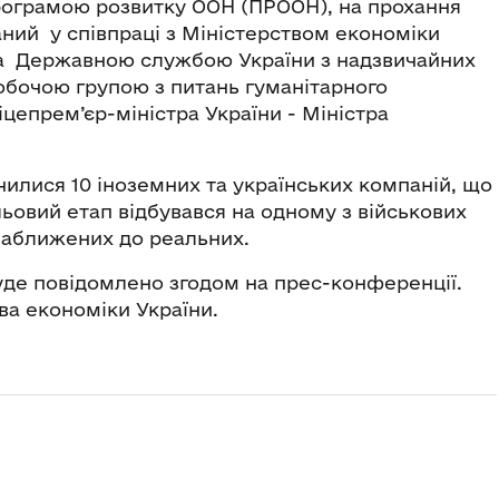
рограмою розвитку ООН (ПРООН), на прохання
аний у співпраці з Міністерством економіки
та Державною службою України з надзвичайних
обочою групою з питань гуманітарного
цепрем’єр-міністра України - Міністра
чилися 10 іноземних та українських компаній, що
ьовий етап відбувався на одному з військових
 наближених до реальних.
уде повідомлено згодом на прес-конференції.
тва економіки України.