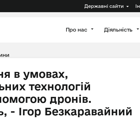
Державні сайти
І
Про нас
Діяльність
ини
я в умовах,
ьних технологій
помогою дронів.
, - Ігор Безкаравайний