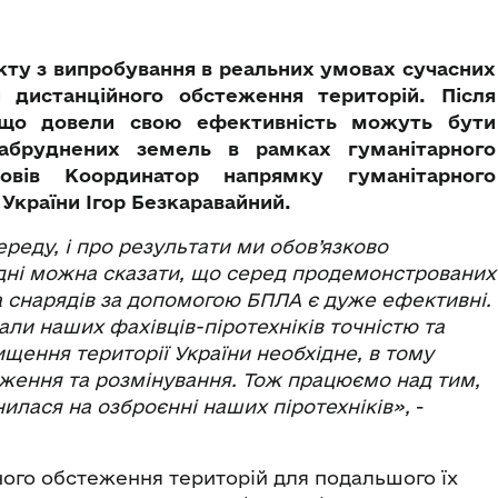
кту з випробування в реальних умовах сучасних
й дистанційного обстеження територій. Після
ї, що довели свою ефективність можуть бути
забруднених земель в рамках гуманітарного
овів Координатор напрямку гуманітарного
 України Ігор Безкаравайний.
реду, і про результати ми обов’язково
дні можна сказати, що серед продемонстрованих
а снарядів за допомогою БПЛА є дуже ефективні.
али наших фахівців-піротехніків точністю та
ення території України необхідне, в тому
теження та розмінування. Тож працюємо над тим,
илася на озброєнні наших піротехніків»,
-
ного обстеження територій для подальшого їх