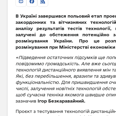
В Україні завершився польовий етап прое
закордонних та вітчизняних технологі
аналізу результатів тестів технологі
залучені до обстеження потенційно 
розмінування України. Про це розп
розмінування при Міністерстві економіки
«Підведення остаточних підсумків ще попе
повідомимо громадськість. Але вже сього
технологій дистанційного виявлення мін т
Які, без перебільшення, вразили та здивув
функціональністю. Для пришвидшення очищ
числі, залучення новітніх технологій обс
щоб сучасна техніка якомога швидше опин
зазначив
Ігор Безкаравайний.
Проєкт з тестування технологій дистанцій