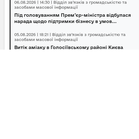
06.08.2026 | 14:30 | Відділ зв’язків з громадськістю та
засобами масової інформації
Під головуванням Прем’єр-міністра відбулася
нарада щодо підтримки бізнесу в умов...
05.08.2026 | 18:21 | Відділ зв’язків з громадськістю та
засобами масової інформації
Витік аміаку в Голосіївському районі Києва
оперативно локалізований, повторної з...
05.08.2026 | 15:45 | Відділ зв’язків з громадськістю та
засобами масової інформації
Підсумки гуманітарного розмінування за
липень
Підписка на новини
Залиште адресу електронної пошти, щоб своєчасно
отримувати важливі новини та офіційні