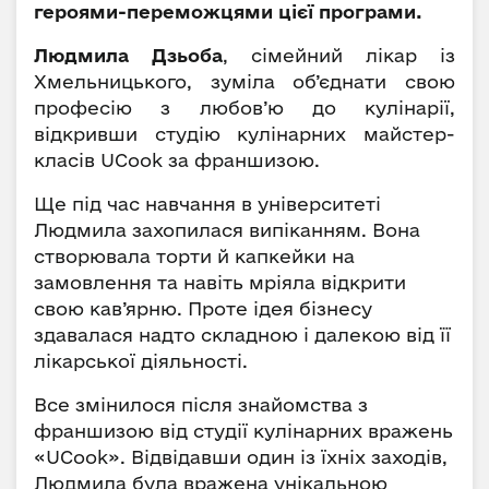
героями-переможцями цієї програми.
Людмила Дзьоба
, сімейний лікар із
Хмельницького, зуміла об’єднати свою
професію з любов’ю до кулінарії,
відкривши студію кулінарних майстер-
класів UCook за франшизою.
Ще під час навчання в університеті
Людмила захопилася випіканням. Вона
створювала торти й капкейки на
замовлення та навіть мріяла відкрити
свою кав’ярню. Проте ідея бізнесу
здавалася надто складною і далекою від її
лікарської діяльності.
Все змінилося після знайомства з
франшизою від студії кулінарних вражень
«UCook». Відвідавши один із їхніх заходів,
Людмила була вражена унікальною