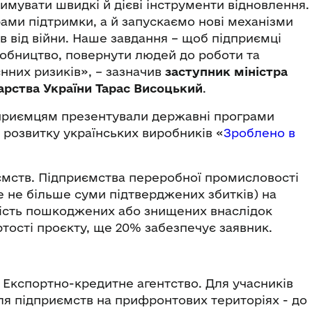
мувати швидкі й дієві інструменти відновлення.
ми підтримки, а й запускаємо нові механізми
в від війни. Наше завдання – щоб підприємці
обництво, повернути людей до роботи та
єнних ризиків», – зазначив
заступник міністра
арства України Тарас Висоцький
.
дприємцям презентували державні програми
 розвитку українських виробників «
Зроблено в
ємств. Підприємства переробної промисловості
е не більше суми підтверджених збитків) на
ість пошкоджених або знищених внаслідок
тості проєкту, ще 20% забезпечує заявник.
є Експортно-кредитне агентство. Для учасників
я підприємств на прифронтових територіях - до