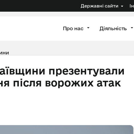
Державні сайти
І
Про нас
Діяльність
ини
аївщини презентували
я після ворожих атак