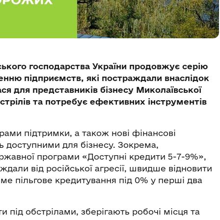
ьського господарства України продовжує серію
енню підприємств, які постраждали внаслідок
лася для представників бізнесу Миколаївської
бстрілів та потребує ефективних інструментів
ами підтримки, а також нові фінансові
ь доступними для бізнесу. Зокрема,
ржавної програми «Доступні кредити 5-7-9%»,
дали від російської агресії, швидше відновити
ме пільгове кредитування під 0% у перші два
 під обстрілами, зберігають робочі місця та