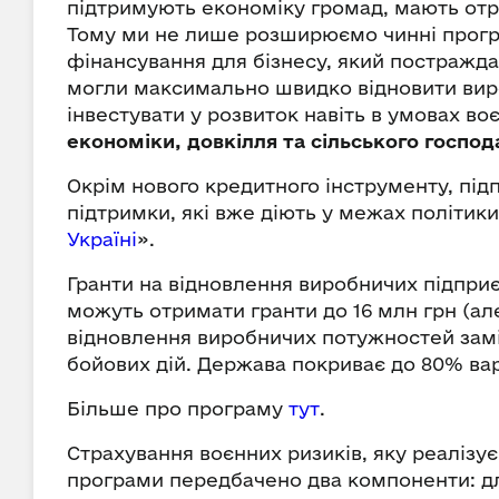
підтримують економіку громад, мають отри
Тому ми не лише розширюємо чинні програ
фінансування для бізнесу, який постражда
могли максимально швидко відновити вир
інвестувати у розвиток навіть в умовах во
економіки, довкілля та сільського господ
Окрім нового кредитного інструменту, пі
підтримки, які вже діють у межах політики
Україні
».
Гранти на відновлення виробничих підпри
можуть отримати гранти до 16 млн грн (ал
відновлення виробничих потужностей зам
бойових дій. Держава покриває до 80% вар
Більше про програму
тут
.
Страхування воєнних ризиків, яку реалізу
програми передбачено два компоненти: дл