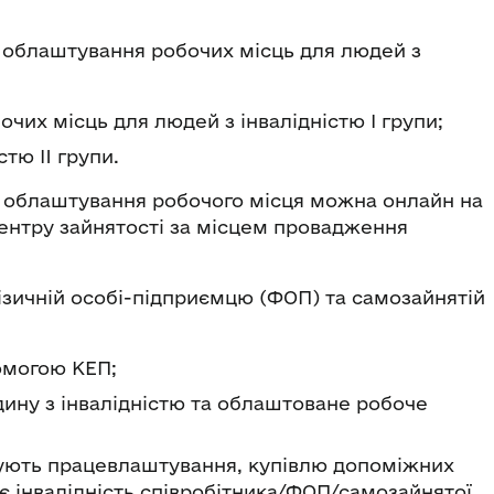
 облаштування робочих місць для людей з
очих місць для людей з інвалідністю I групи;
стю II групи.
а облаштування робочого місця можна онлайн на
центру зайнятості за місцем провадження
зичній особі-підприємцю (ФОП) та самозайнятій
помогою КЕП;
дину з інвалідністю та облаштоване робоче
жують працевлаштування, купівлю допоміжних
є інвалідність співробітника/ФОП/самозайнятої