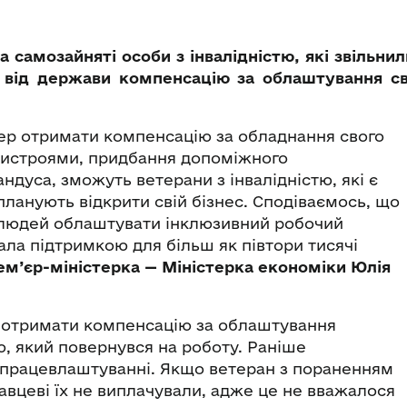
а самозайняті особи з інвалідністю, які звільни
 від держави компенсацію за облаштування св
ер отримати компенсацію за обладнання свого
ристроями, придбання допоміжного
ндуса, зможуть ветерани з інвалідністю, які є
ланують відкрити свій бізнес. Сподіваємось, що
 людей облаштувати інклюзивний робочий
ала підтримкою для більш як півтори тисячі
м’єр-міністерка — Міністерка економіки Юлія
ь отримати компенсацію за облаштування
ю, який повернувся на роботу. Раніше
 працевлаштуванні. Якщо ветеран з пораненням
авцеві їх не виплачували, адже це не вважалося