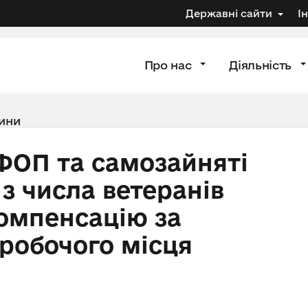
Державні сайти
І
Про нас
Діяльність
ини
 ФОП та самозайняті
 з числа ветеранів
омпенсацію за
робочого місця