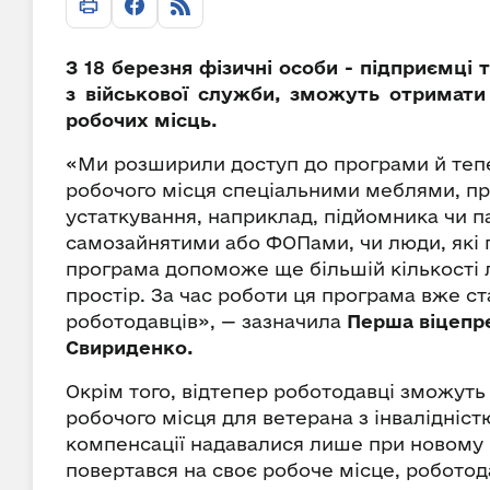
З 18 березня фізичні особи - підприємці т
з військової служби, зможуть отримати
робочих місць.
«Ми розширили доступ до програми й теп
робочого місця спеціальними меблями, п
устаткування, наприклад, підйомника чи па
самозайнятими або ФОПами, чи люди, які п
програма допоможе ще більшій кількості
простір. За час роботи ця програма вже ст
роботодавців», — зазначила
Перша віцепре
Свириденко.
Окрім того, відтепер роботодавці зможут
робочого місця для ветерана з інвалідніст
компенсації надавалися лише при новому
повертався на своє робоче місце, роботод