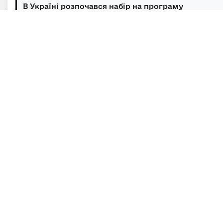
В Україні розпочався набір на програму
підготовки громадських інспекторів з охор...
06.08.2026 | 14:30 | Відділ зв’язків з громадськістю та
засобами масової інформації
Під головуванням Прем’єр-міністра відбулася
нарада щодо підтримки бізнесу в умов...
Підписка на новини
Залиште адресу електронної пошти, щоб своєчасно
отримувати важливі новини та офіційні
повідомлення.
E-mail
*
Підписатись