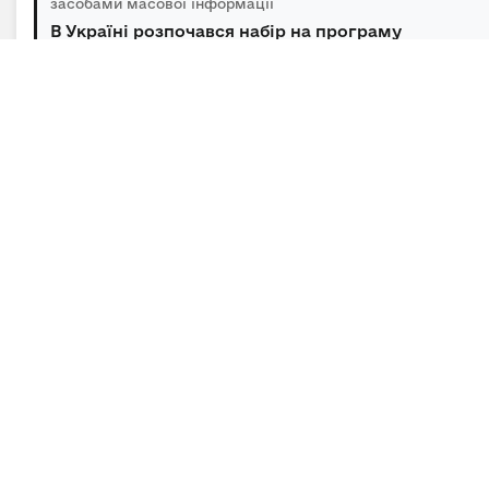
засобами масової інформації
В Україні розпочався набір на програму
підготовки громадських інспекторів з охор...
06.08.2026 | 14:30 | Відділ зв’язків з громадськістю та
засобами масової інформації
Під головуванням Прем’єр-міністра відбулася
нарада щодо підтримки бізнесу в умов...
Підписка на новини
Залиште адресу електронної пошти, щоб своєчасно
отримувати важливі новини та офіційні
повідомлення.
E-mail
*
Підписатись