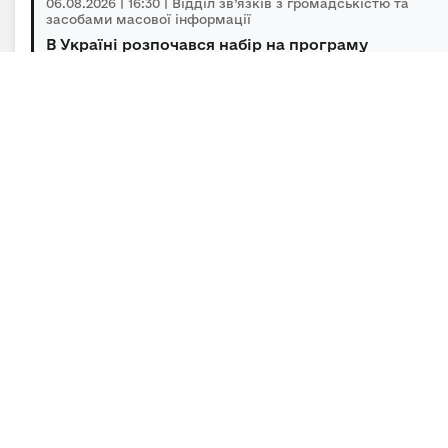
06.08.2026 | 16:30 | Відділ зв’язків з громадськістю та
засобами масової інформації
В Україні розпочався набір на програму
підготовки громадських інспекторів з охор...
06.08.2026 | 14:30 | Відділ зв’язків з громадськістю та
засобами масової інформації
Під головуванням Прем’єр-міністра відбулася
нарада щодо підтримки бізнесу в умов...
Підписка на новини
Залиште адресу електронної пошти, щоб своєчасно
отримувати важливі новини та офіційні
повідомлення.
E-mail
*