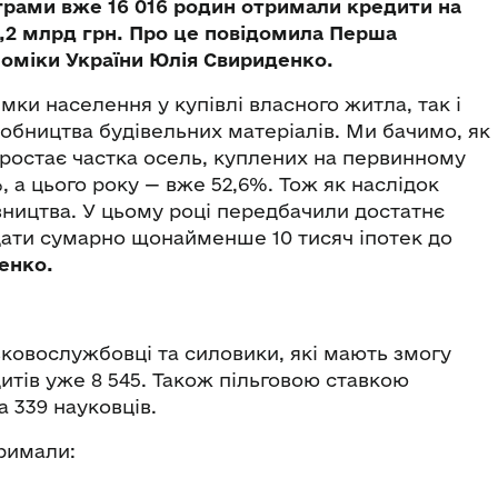
ограми вже 16 016 родин отримали кредити на
,2 млрд грн. Про це повідомила Перша
номіки України Юлія Свириденко.
мки населення у купівлі власного житла, так і
обництва будівельних матеріалів. Ми бачимо, як
зростає частка осель, куплених на первинному
, а цього року — вже 52,6%. Тож як наслідок
ництва. У цьому році передбачили достатнє
ати сумарно щонайменше 10 тисяч іпотек до
енко.
ковослужбовці та силовики, які мають змогу
итів уже 8 545. Також пільговою ставкою
а 339 науковців.
римали: