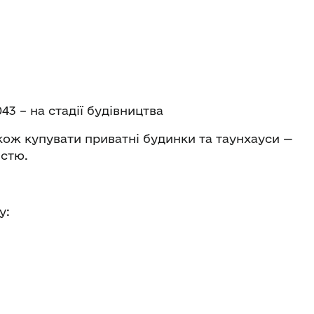
043 – на стадії будівництва
кож купувати приватні будинки та таунхауси —
істю.
у: