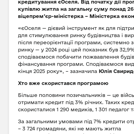
кредитування єОселя. Від початку дії пр
купівлю житла на загальну суму понад 26
віцепрем’єр-міністерка – Міністерка еко
«єОселя — дієвий інструмент як для підтри
для стимулювання ринку будівництва і вир
після переорієнтації програми, системно 
ринку — у 2024 році цей показник був 32,9%
сподіваємося побачити пожвавлення будів
фінансування програми. Сподіваємося вид
кінця 2025 року», – зазначила
Юлія Свирид
Хто вже скористався програмою
Більше половини позичальників — це війсь
отримати кредит під 3% річних. Таких кред
скористалися 1 290 медиків, 1 301 педагог т
За загальними умовами під 7% кредити от
– 3 724 громадяни, які не мають житла