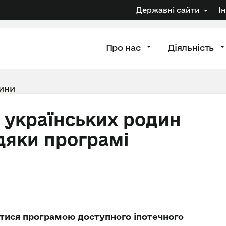
Державні сайти
І
Про нас
Діяльність
ини
ч українських родин
дяки програмі
тися програмою доступного іпотечного