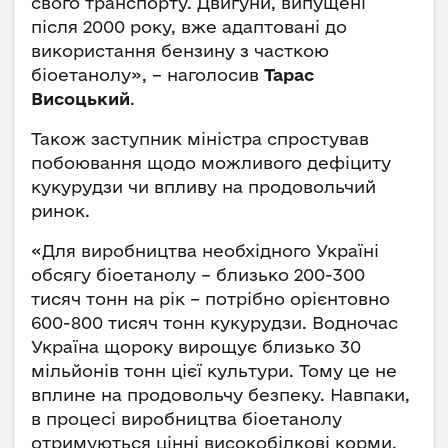
свого транспорту. Двигуни, випущені
після 2000 року, вже адаптовані до
використання бензину з часткою
біоетанолу», – наголосив
Тарас
Висоцький
.
Також заступник міністра спростував
побоювання щодо можливого дефіциту
кукурудзи чи впливу на продовольчий
ринок.
«Для виробництва необхідного Україні
обсягу біоетанолу – близько 200-300
тисяч тонн на рік – потрібно орієнтовно
600-800 тисяч тонн кукурудзи. Водночас
Україна щороку вирощує близько 30
мільйонів тонн цієї культури. Тому це не
вплине на продовольчу безпеку. Навпаки,
в процесі виробництва біоетанолу
отримуються цінні високобілкові корми,