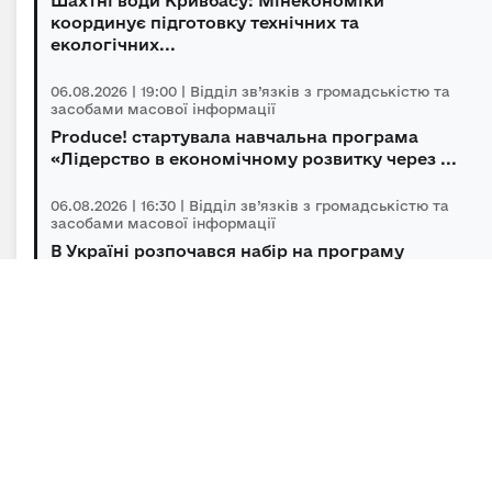
Шахтні води Кривбасу: Мінекономіки
координує підготовку технічних та
екологічних...
06.08.2026 | 19:00 | Відділ зв’язків з громадськістю та
засобами масової інформації
Produce! стартувала навчальна програма
«Лідерство в економічному розвитку через ...
06.08.2026 | 16:30 | Відділ зв’язків з громадськістю та
засобами масової інформації
В Україні розпочався набір на програму
підготовки громадських інспекторів з охор...
06.08.2026 | 14:30 | Відділ зв’язків з громадськістю та
засобами масової інформації
Під головуванням Прем’єр-міністра відбулася
нарада щодо підтримки бізнесу в умов...