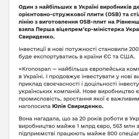
Один з найбільших в Україні виробників 
орієнтовно-стружкової плити (OSB) та ст
лінію з виготовлення OSB-плит на Рівненщ
взяла Перша віцепрем’єр-міністерка Укра
Свириденко.
Інвестиції в нові потужності становили 20
буде експортуватись в країни ЄС та США.
«Kronospan — найбільша європейська комп
в Україні. І продовжує інвестувати у нові 
приклад своєчасності і доцільності інвесту
українських компаній. Нове виробництво 
промисловість, зростання якої є важливим
наголосила
Юлія Свириденко.
Вона нагадала, що за 20 років роботи в Укр
виробництво майже 1 млрд євро, 563 млн з 
підприємстві працюють майже 800 спеціал