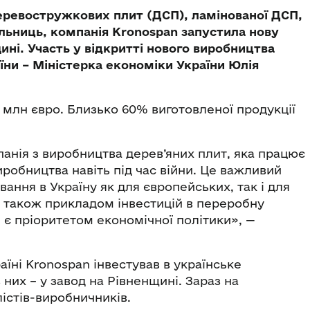
деревостружкових плит (ДСП), ламінованої ДСП,
ільниць, компанія Kronospan запустила нову
ині. Участь у відкритті нового виробництва
їни – Міністерка економіки України Юлія
0 млн євро. Близько 60% виготовленої продукції
анія з виробництва дерев’яних плит, яка працює
виробництва навіть під час війни. Це важливий
вання в Україну як для європейських, так і для
є також прикладом інвестицій в переробну
 є пріоритетом економічної політики», —
аїні Kronospan інвестував в українське
них – у завод на Рівненщині. Зараз на
істів-виробничників.