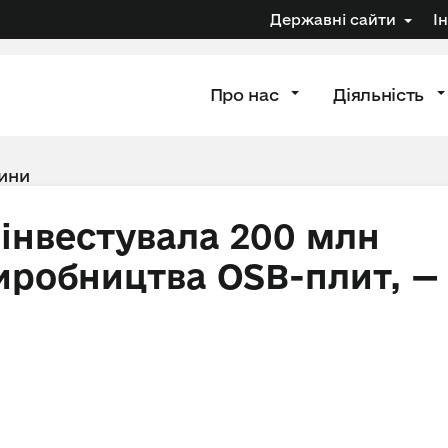
Державні сайти
І
Про нас
Діяльність
ини
інвестувала 200 млн
виробництва OSB-плит, —