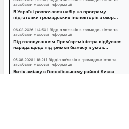
засобами масової інформації
В Україні розпочався набір на програму
підготовки громадських інспекторів з охор...
06.08.2026 | 14:30 | Відділ зв’язків з громадськістю та
засобами масової інформації
Під головуванням Прем’єр-міністра відбулася
нарада щодо підтримки бізнесу в умов...
05.08.2026 | 18:21 | Відділ зв’язків з громадськістю та
засобами масової інформації
Витік аміаку в Голосіївському районі Києва
оперативно локалізований, повторної з...
05.08.2026 | 15:45 | Відділ зв’язків з громадськістю та
засобами масової інформації
Підсумки гуманітарного розмінування за
липень