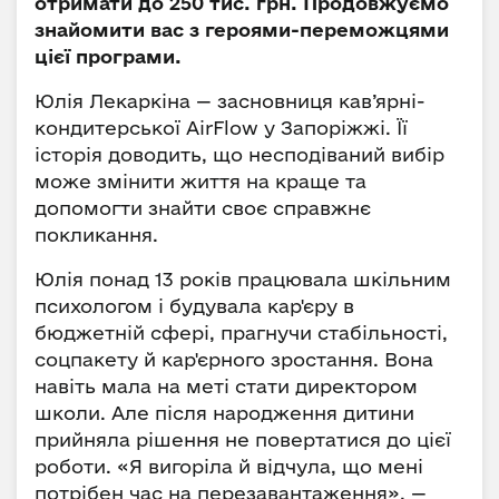
отримати до 250 тис. грн. Продовжуємо
знайомити вас з героями-переможцями
цієї програми.
Юлія Лекаркіна — засновниця кав’ярні-
кондитерської AirFlow у Запоріжжі. Її
історія доводить, що несподіваний вибір
може змінити життя на краще та
допомогти знайти своє справжнє
покликання.
Юлія понад 13 років працювала шкільним
психологом і будувала кар'єру в
бюджетній сфері, прагнучи стабільності,
соцпакету й кар'єрного зростання. Вона
навіть мала на меті стати директором
школи. Але після народження дитини
прийняла рішення не повертатися до цієї
роботи. «Я вигоріла й відчула, що мені
потрібен час на перезавантаження», —