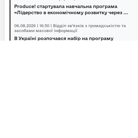
Produce! стартувала навчальна програма
«Лідерство в економічному розвитку через ...
06.08.2026 | 16:30 | Відділ зв’язків з громадськістю та
засобами масової інформації
В Україні розпочався набір на програму
підготовки громадських інспекторів з охор...
06.08.2026 | 14:30 | Відділ зв’язків з громадськістю та
засобами масової інформації
Під головуванням Прем’єр-міністра відбулася
нарада щодо підтримки бізнесу в умов...
Підписка на новини
Залиште адресу електронної пошти, щоб своєчасно
отримувати важливі новини та офіційні
повідомлення.