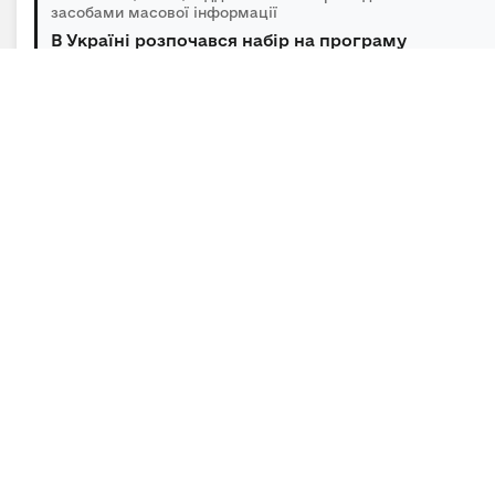
засобами масової інформації
В Україні розпочався набір на програму
підготовки громадських інспекторів з охор...
06.08.2026 | 14:30 | Відділ зв’язків з громадськістю та
засобами масової інформації
Під головуванням Прем’єр-міністра відбулася
нарада щодо підтримки бізнесу в умов...
Підписка на новини
Залиште адресу електронної пошти, щоб своєчасно
отримувати важливі новини та офіційні
повідомлення.
E-mail
*