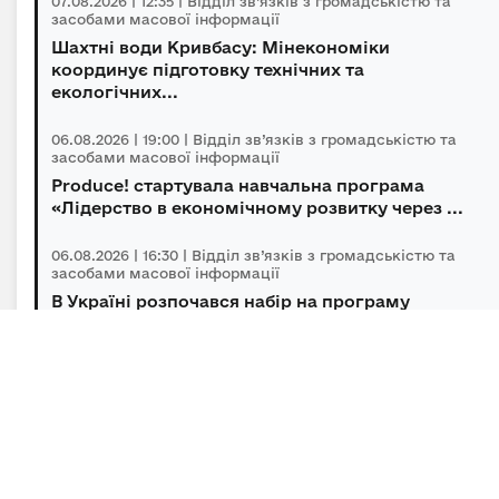
07.08.2026 | 12:35 | Відділ зв’язків з громадськістю та
засобами масової інформації
Шахтні води Кривбасу: Мінекономіки
координує підготовку технічних та
екологічних...
06.08.2026 | 19:00 | Відділ зв’язків з громадськістю та
засобами масової інформації
Produce! стартувала навчальна програма
«Лідерство в економічному розвитку через ...
06.08.2026 | 16:30 | Відділ зв’язків з громадськістю та
засобами масової інформації
В Україні розпочався набір на програму
підготовки громадських інспекторів з охор...
06.08.2026 | 14:30 | Відділ зв’язків з громадськістю та
засобами масової інформації
Під головуванням Прем’єр-міністра відбулася
нарада щодо підтримки бізнесу в умов...