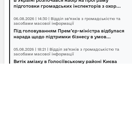
В Україні розпочався набір на програму
підготовки громадських інспекторів з охор...
06.08.2026 | 14:30 | Відділ зв’язків з громадськістю та
засобами масової інформації
Під головуванням Прем’єр-міністра відбулася
нарада щодо підтримки бізнесу в умов...
05.08.2026 | 18:21 | Відділ зв’язків з громадськістю та
засобами масової інформації
Витік аміаку в Голосіївському районі Києва
оперативно локалізований, повторної з...
05.08.2026 | 15:45 | Відділ зв’язків з громадськістю та
засобами масової інформації
Підсумки гуманітарного розмінування за
липень
Підписка на новини