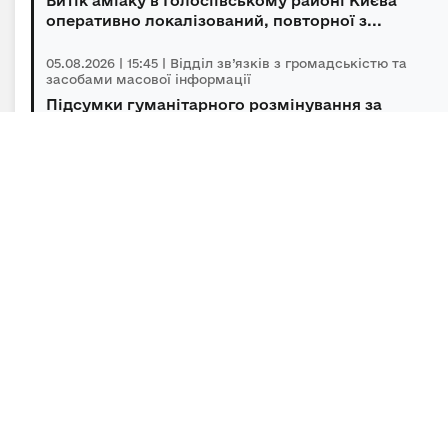
Витік аміаку в Голосіївському районі Києва
оперативно локалізований, повторної з...
05.08.2026 | 15:45 | Відділ зв’язків з громадськістю та
засобами масової інформації
Підсумки гуманітарного розмінування за
липень
05.08.2026 | 10:50 | Відділ зв’язків з громадськістю та
засобами масової інформації
Україна та Молдова координують спільні дії для
подолання наслідків маловоддя на ...
Підписка на новини
Залиште адресу електронної пошти, щоб своєчасно
отримувати важливі новини та офіційні
повідомлення.
E-mail
*