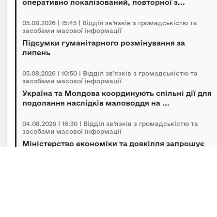
оперативно локалізований, повторної з...
05.08.2026 | 15:45 | Відділ зв’язків з громадськістю та
засобами масової інформації
Підсумки гуманітарного розмінування за
липень
05.08.2026 | 10:50 | Відділ зв’язків з громадськістю та
засобами масової інформації
Україна та Молдова координують спільні дії для
подолання наслідків маловоддя на ...
04.08.2026 | 16:30 | Відділ зв’язків з громадськістю та
засобами масової інформації
Міністерство економіки та довкілля запрошує
українців за кордоном долучитися до ...
04.08.2026 | 14:00 | Відділ зв’язків з громадськістю та
засобами масової інформації
«Траєкторія» відкриває третій сезон: 10
мільйонів гривень на масштабування ветер...