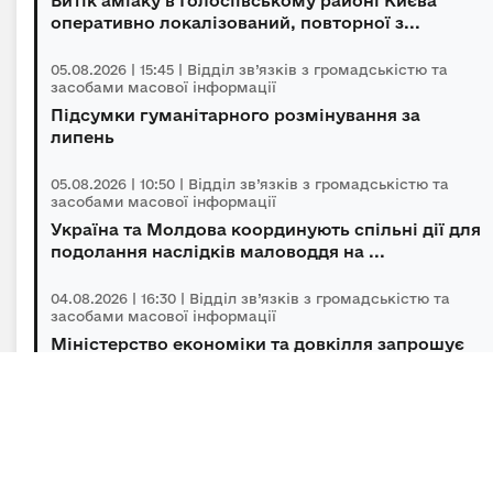
Витік аміаку в Голосіївському районі Києва
оперативно локалізований, повторної з...
05.08.2026 | 15:45 | Відділ зв’язків з громадськістю та
засобами масової інформації
Підсумки гуманітарного розмінування за
липень
05.08.2026 | 10:50 | Відділ зв’язків з громадськістю та
засобами масової інформації
Україна та Молдова координують спільні дії для
подолання наслідків маловоддя на ...
04.08.2026 | 16:30 | Відділ зв’язків з громадськістю та
засобами масової інформації
Міністерство економіки та довкілля запрошує
українців за кордоном долучитися до ...
04.08.2026 | 14:00 | Відділ зв’язків з громадськістю та
засобами масової інформації
«Траєкторія» відкриває третій сезон: 10
мільйонів гривень на масштабування ветер...