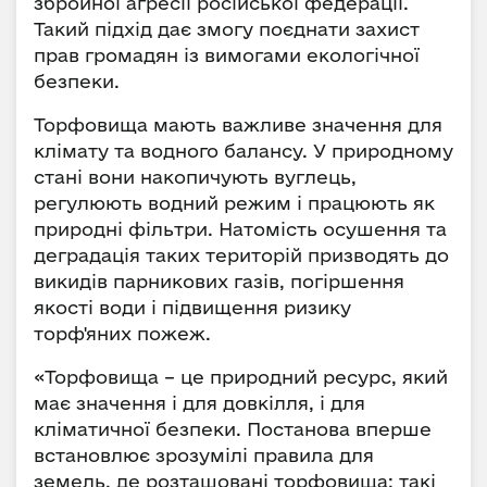
збройної агресії російської федерації.
Такий підхід дає змогу поєднати захист
прав громадян із вимогами екологічної
безпеки.
Торфовища мають важливе значення для
клімату та водного балансу. У природному
стані вони накопичують вуглець,
регулюють водний режим і працюють як
природні фільтри. Натомість осушення та
деградація таких територій призводять до
викидів парникових газів, погіршення
якості води і підвищення ризику
торф'яних пожеж.
«Торфовища – це природний ресурс, який
має значення і для довкілля, і для
кліматичної безпеки. Постанова вперше
встановлює зрозумілі правила для
земель, де розташовані торфовища: такі