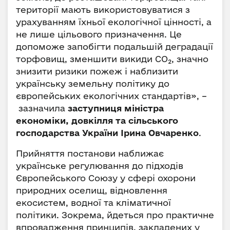
території мають використовуватися з
урахуванням їхньої екологічної цінності, а
не лише цільового призначення. Це
допоможе запобігти подальшій деградації
торфовищ, зменшити викиди CO₂, значно
знизити ризики пожеж і наблизити
українську земельну політику до
європейських екологічних стандартів», –
зазначила
заступниця міністра
економіки, довкілля та сільського
господарства України Ірина Овчаренко
.
Прийняття постанови наближає
українське регулювання до підходів
Європейського Союзу у сфері охорони
природних оселищ, відновлення
екосистем, водної та кліматичної
політики. Зокрема, йдеться про практичне
впровадження принципів, закладених у