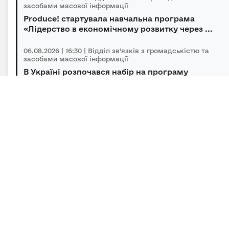
засобами масової інформації
Produce! стартувала навчальна програма
«Лідерство в економічному розвитку через ...
06.08.2026 | 16:30 | Відділ зв’язків з громадськістю та
засобами масової інформації
В Україні розпочався набір на програму
підготовки громадських інспекторів з охор...
06.08.2026 | 14:30 | Відділ зв’язків з громадськістю та
засобами масової інформації
Під головуванням Прем’єр-міністра відбулася
нарада щодо підтримки бізнесу в умов...
Підписка на новини
Залиште адресу електронної пошти, щоб своєчасно
отримувати важливі новини та офіційні
повідомлення.