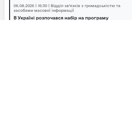
06.08.2026 | 16:30 | Відділ зв’язків з громадськістю та
засобами масової інформації
В Україні розпочався набір на програму
підготовки громадських інспекторів з охор...
06.08.2026 | 14:30 | Відділ зв’язків з громадськістю та
засобами масової інформації
Під головуванням Прем’єр-міністра відбулася
нарада щодо підтримки бізнесу в умов...
Підписка на новини
Залиште адресу електронної пошти, щоб своєчасно
отримувати важливі новини та офіційні
повідомлення.
E-mail
*