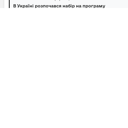
В Україні розпочався набір на програму
підготовки громадських інспекторів з охор...
06.08.2026 | 14:30 | Відділ зв’язків з громадськістю та
засобами масової інформації
Під головуванням Прем’єр-міністра відбулася
нарада щодо підтримки бізнесу в умов...
Підписка на новини
Залиште адресу електронної пошти, щоб своєчасно
отримувати важливі новини та офіційні
повідомлення.
E-mail
*
Підписатись