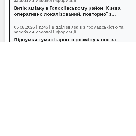
засобами масової інформації
Витік аміаку в Голосіївському районі Києва
оперативно локалізований, повторної з...
05.08.2026 | 15:45 | Відділ зв’язків з громадськістю та
засобами масової інформації
Підсумки гуманітарного розмінування за
липень
05.08.2026 | 10:50 | Відділ зв’язків з громадськістю та
засобами масової інформації
Україна та Молдова координують спільні дії для
подолання наслідків маловоддя на ...
Підписка на новини
Залиште адресу електронної пошти, щоб своєчасно
отримувати важливі новини та офіційні
повідомлення.