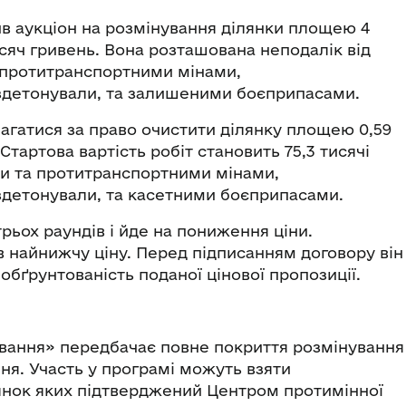
в аукціон на розмінування ділянки площею 4
исяч гривень. Вона розташована неподалік від
а протитранспортними мінами,
детонували, та залишеними боєприпасами.
агатися за право очистити ділянку площею 0,59
Стартова вартість робіт становить 75,3 тисячі
и та протитранспортними мінами,
детонували, та касетними боєприпасами.
рьох раундів і йде на пониження ціни.
 найнижчу ціну. Перед підписанням договору він
обґрунтованість поданої цінової пропозиції.
вання» передбачає повне покриття розмінування
ня. Участь у програмі можуть взяти
янок яких підтверджений Центром протимінної