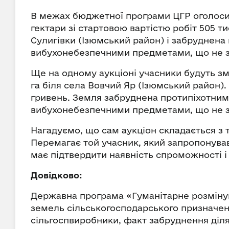
В межах бюджетної програми ЦГР оголоси
гектари зі стартовою вартістю робіт 505 т
Сулигівки (Ізюмський район) і забруднен
вибухонебезпечними предметами, що не з
Ще на одному аукціоні учасники будуть зм
га біля села Вовчий Яр (Ізюмський район). 
гривень. Земля забруднена протипіхотним
вибухонебезпечними предметами, що не з
Нагадуємо, що сам аукціон складається з т
Перемагає той учасник, який запропонував
має підтвердити наявність спроможності і 
Довідково:
Державна програма «Гуманітарне розміну
земель сільськогосподарського призначен
сільгоспвиробники, факт забруднення діл