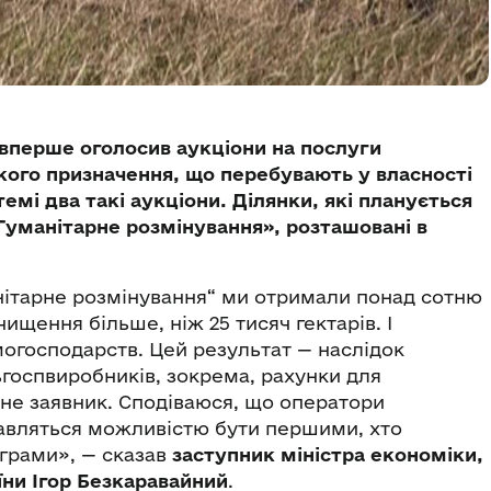
вперше оголосив аукціони на послуги
кого призначення, що перебувають у власності
емі два такі аукціони. Ділянки, які планується
уманітарне розмінування», розташовані в
анітарне розмінування“ ми отримали понад сотню
ищення більше, ніж 25 тисяч гектарів. І
могосподарств. Цей результат — наслідок
ьгоспвиробників, зокрема, рахунки для
а не заявник. Сподіваюся, що оператори
кавляться можливістю бути першими, хто
ограми», — сказав
заступник міністра економіки,
їни Ігор Безкаравайний
.