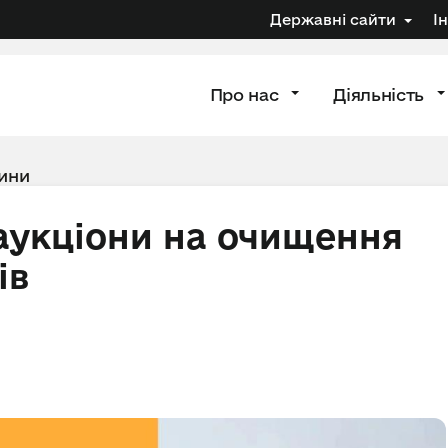
Державні сайти
І
Про нас
Діяльність
ини
аукціони на очищення
ів