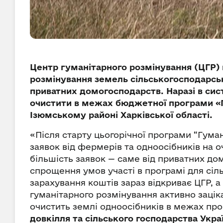
Центр гуманітарного розмінування (ЦГР) 
розмінування земель сільськогосподарсь
приватних домогосподарств. Наразі в сист
очистити в межах бюджетної програми «Г
Ізюмському районі Харківської області.
«Після старту цьогорічної програми “Гум
заявок від фермерів та одноосібників на оч
більшість заявок — саме від приватних до
спрощення умов участі в програмі для сіл
зарахування коштів зараз відкриває ЦГР, 
гуманітарного розмінування активно заці
очистить землі одноосібників в межах пр
довкілля та сільського господарства Укра