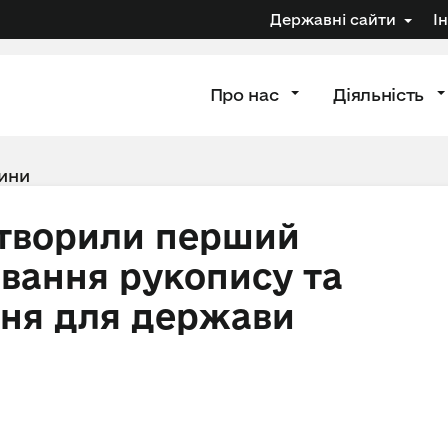
Державні сайти
І
Про нас
Діяльність
ини
створили перший
авання рукопису та
ння для держави