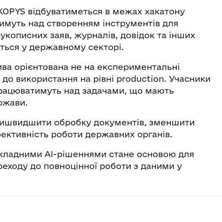
KOPYS відбуватиметься в межах хакатону
тимуть над створенням інструментів для
укописних заяв, журналів, довідок та інших
ться у державному секторі.
атива орієнтована не на експериментальні
 до використання на рівні production. Учасники
працюватимуть над задачами, що мають
ржави.
 пришвидшити обробку документів, зменшити
фективність роботи державних органів.
икладними AI-рішеннями стане основою для
реходу до повноцінної роботи з даними у