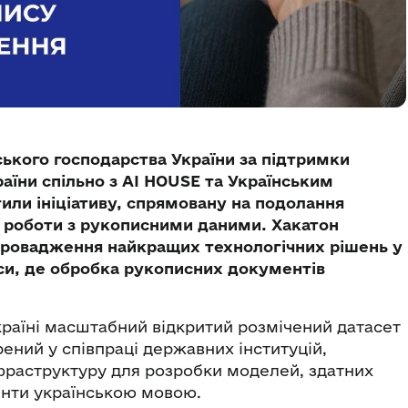
ського господарства України за підтримки
аїни спільно з AI HOUSE та Українським
ли ініціативу, спрямовану на подолання
 – роботи з рукописними даними. Хакатон
впровадження найкращих технологічних рішень у
іси, де обробка рукописних документів
Україні масштабний відкритий розмічений датасет
рений у співпраці державних інституцій,
інфраструктуру для розробки моделей, здатних
енти українською мовою.