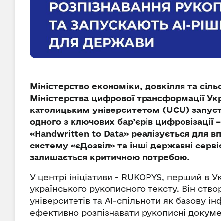
Міністерство економіки, довкілля та сіль
Міністерства цифрової трансформації Укр
католицьким університетом (UCU) запусти
одного з ключових бар’єрів цифровізації
«Handwritten to Data» реалізується для 
систему «єДозвіл» та інші державні серв
залишається критичною потребою.
У центрі ініціативи - RUKOPYS, перший в 
українського рукописного тексту. Він ство
університетів та AI-спільноти як базову 
ефективно розпізнавати рукописні докум