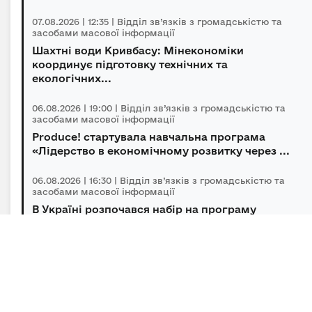
07.08.2026 | 12:35 | Відділ зв’язків з громадськістю та
засобами масової інформації
Шахтні води Кривбасу: Мінекономіки
координує підготовку технічних та
екологічних...
06.08.2026 | 19:00 | Відділ зв’язків з громадськістю та
засобами масової інформації
Produce! стартувала навчальна програма
«Лідерство в економічному розвитку через ...
06.08.2026 | 16:30 | Відділ зв’язків з громадськістю та
засобами масової інформації
В Україні розпочався набір на програму
підготовки громадських інспекторів з охор...
06.08.2026 | 14:30 | Відділ зв’язків з громадськістю та
засобами масової інформації
Під головуванням Прем’єр-міністра відбулася
нарада щодо підтримки бізнесу в умов...