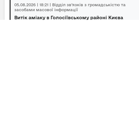
05.08.2026 | 18:21 | Відділ зв’язків з громадськістю та
засобами масової інформації
Витік аміаку в Голосіївському районі Києва
оперативно локалізований, повторної з...
05.08.2026 | 15:45 | Відділ зв’язків з громадськістю та
засобами масової інформації
Підсумки гуманітарного розмінування за
липень
Підписка на новини
Залиште адресу електронної пошти, щоб своєчасно
отримувати важливі новини та офіційні
повідомлення.
E-mail
*