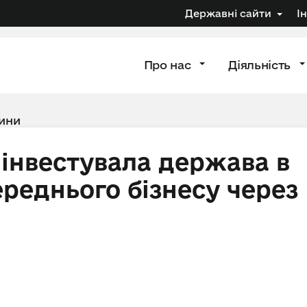
Державні сайти
І
Про нас
Діяльність
ини
 інвестувала держава в
ереднього бізнесу через