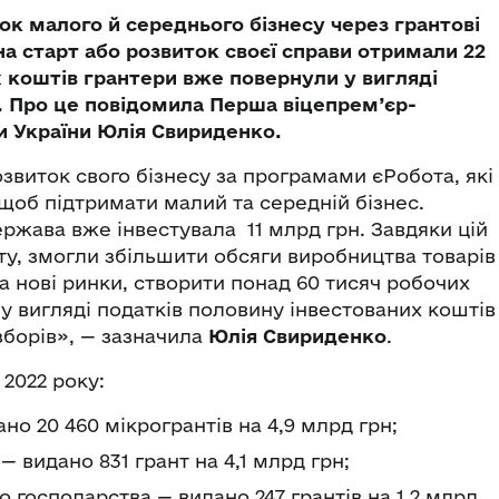
ок малого й середнього бізнесу через грантові
а старт або розвиток своєї справи отримали 22
х коштів грантери вже повернули у вигляді
. Про це повідомила Перша віцепрем’єр-
ки України Юлія Свириденко.
звиток свого бізнесу за програмами єРобота, які
щоб підтримати малий та середній бізнес.
ржава вже інвестувала 11 млрд грн. Завдяки цій
ту, змогли збільшити обсяги виробництва товарів
на нові ринки, створити понад 60 тисяч робочих
 у вигляді податків половину інвестованих коштів
зборів», — зазначила
Юлія Свириденко
.
 2022 року:
о 20 460 мікрогрантів на 4,9 млрд грн;
 видано 831 грант на 4,1 млрд грн;
о господарства — видано 247 грантів на 1,2 млрд