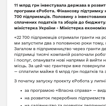
11 млрд грн інвестувала держава в розвит
програми єРобота. Фінансову підтримку н
700 підприємців. Половину з інвестовани
сплачених податків та зборів до бюджету
міністерка України - Міністерка економі
«22 700 підприємців отримали гранти на ро
ми запустили два з половиною роки тому, 
Загалом в підприємництво через гранти де
підтримці тисячі компаній розпочали робо
і послуг, опанувати нові напрями й вийти 
місць. За цей час грантери вже повернули
— сплатили майже 6 млрд грн податків та 
З початку запуску проєкту єРобота у липні
за програмою «Власна справа» — видан
на розвиток переробних підприємств —
на садівництво та розвиток тепличног