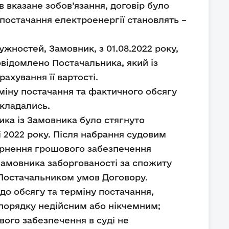
 вказане зобов’язання, договір було
постачання електроенергії становлять –
жностей, Замовник, з 01.08.2022 року,
овідомлено Постачальника, який із
ахування її вартості.
міну постачання та фактичного обсягу
укладались.
ика із Замовника було стягнуто
і 2022 року. Після набрання судовим
ернення грошового забезпечення
Замовника заборгованості за спожиту
Постачальником умов Договору.
до обсягу та терміну постачання,
 порядку недійсним або нікчемним;
ого забезпечення в суді не