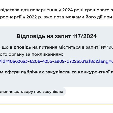
 підстава для повернення у 2024 році грошового
роенергії у 2022 р. вже поза межами його дії пр
Відповідь на запит 117/2024
що відповідь на питання міститься в запиті № 19
го органу за покликанням:
s?id=10a626a3-6206-4255-a909-d722a531af8c&lang=
 сфери публічних закупівель та конкурентної п
онання договору про закупівлю