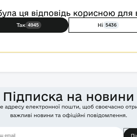
була ця відповідь корисною для 
Так
Ні
4945
5436
Підписка на новини
е адресу електронної пошти, щоб своєчасно отр
важливі новини та офіційні повідомлення.
Пі