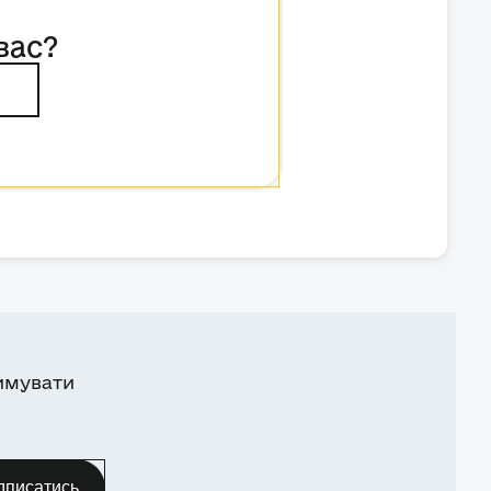
вас?
имувати
дписатись