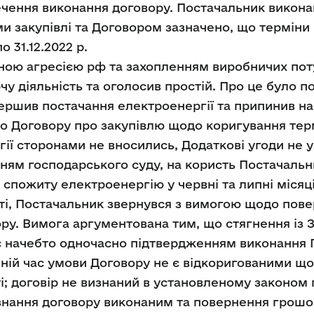
чення виконання договору. Постачальник виконав
и закупівлі та Договором зазначено, що терміни 
о 31.12.2022 р.
ойною агресією рф та захопленням виробничих поту
чу діяльність та оголосив простій. Про це було п
ершив постачання електроенергії та припинив нар
до Договору про закупівлю щодо коригування тер
гії сторонами не вносились, Додаткові угоди не 
нням господарського суду, на користь Постачальн
а спожиту електроенергію у червні та липні місяц
ті, Постачальник звернувся з вимогою щодо пов
ру. Вимога аргументована тим, що стягнення із 
є начебто одночасно підтвердженням виконання 
шній час умови Договору не є відкоригованими що
ті; договір не визнаний в установленому законом
нання договору виконаним та повернення грошов