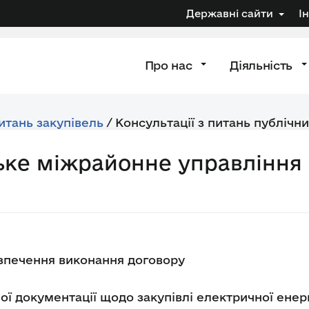
Державні сайти
І
Про нас
Діяльність
питань закупівель
/
Консультації з питань публічни
ьке міжрайонне управління
зпечення виконання договору
ї документації щодо закупівлі електричної енерг