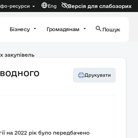
Версія для слабозорих
нфо-ресурси
Eng
Бізнесу
Громадянам
Пошук
х закупівель
 водного
Друкувати
ії на 2022 рік було передбачено