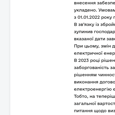
внесення забезпе
укладено. Умовам
з 01.01.2022 року п
В зв’язку із збр
зупинив господар
вказаної дати зав
При цьому, змін 
електричної енер
В 2023 році ріше
заборгованість з
рішенням чиннос
виконання догово
електроенергію 
Тобто, на тепері
загальної вартос
питання щодо виз