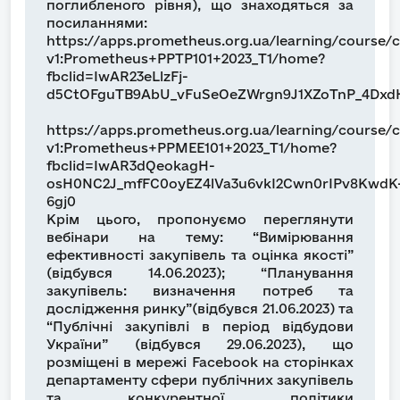
поглибленого рівня), що знаходяться за
посиланнями:
https://apps.prometheus.org.ua/learning/course/
v1:Prometheus+PPTP101+2023_T1/home?
fbclid=IwAR23eLlzFj-
d5CtOFguTB9AbU_vFuSeOeZWrgn9J1XZoTnP_4Dxd
https://apps.prometheus.org.ua/learning/course/
v1:Prometheus+PPMEE101+2023_T1/home?
fbclid=IwAR3dQeokagH-
osH0NC2J_mfFC0oyEZ4lVa3u6vkI2Cwn0rIPv8KwdK
6gj0
Крім цього, пропонуємо переглянути
вебінари на тему: “Вимірювання
ефективності закупівель та оцінка якості”
(відбувся 14.06.2023); “Планування
закупівель: визначення потреб та
дослідження ринку”(відбувся 21.06.2023) та
“Публічні закупівлі в період відбудови
України” (відбувся 29.06.2023), що
розміщені в мережі Facebook на сторінках
департаменту сфери публічних закупівель
та конкурентної політики