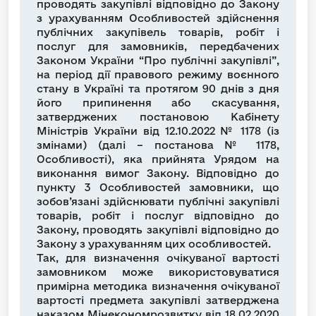
проводять закупівлі відповідно до Закону
з урахуванням Особливостей здійснення
публічних закупівель товарів, робіт і
послуг для замовників, передбачених
Законом України “Про публічні закупівлі”,
на період дії правового режиму воєнного
стану в Україні та протягом 90 днів з дня
його припинення або скасування,
затверджених постановою Кабінету
Міністрів України від 12.10.2022 № 1178 (із
змінами) (далі – постанова № 1178,
Особливості), яка прийнята Урядом на
виконання вимог Закону. Відповідно до
пункту 3 Особливостей замовники, що
зобов’язані здійснювати публічні закупівлі
товарів, робіт і послуг відповідно до
Закону, проводять закупівлі відповідно до
Закону з урахуванням цих особливостей.
Так, для визначення очікуваної вартості
замовником може використовуватися
примірна методика визначення очікуваної
вартості предмета закупівлі затверджена
наказом Мінекономрозвитку від 18.02.2020