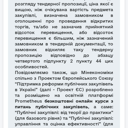
розгляду тендерної пропозиції, ціна якої є
вищою, ніж очікувана вартість предмета
закупівлі, визначена замовником в
оголошенні про проведення відкритих
торгів, та/або не зазначив прийнятний
відсоток перевищення, або відсоток
перевищення є більшим, ніж зазначений
замовником в тендерній документації, то
замовник відхиляє таку тендерну
пропозицію відповідно до абзацу
четвертого підпункту 2 пункту 44 цих
особливостей.
Повідомляємо також, що Мінекономіки
спільно з Проектом Європейського Союзу
“Підтримка реформи публічних закупівель
в Україні” (далі - Проект ЄС) розроблено
та розміщено на освітній платформі
Prometheus
безкоштовні онлайн курси з
питань публічних закупівель
, а саме:
“Публічні закупівлі: від теорії до практики”
(для базового рівня) та “Публічні закупівлі:
управління та оцінка ефективності” (для