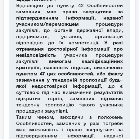
Відповідно до пункту 42 Особливостей
замовник має право звернутися за
підтвердженням інформації, наданої
учасником/переможцем
процедури
закупівлі, до органів державної влади,
підприємств, установ, організацій
відповідно до їх компетенції.
У разі
отримання достовірної інформації про
невідповідність
учасника процедури
закупівлі
вимогам кваліфікаційних
критеріїв, наявність підстав, визначених
пунктом 47 цих особливостей, або факту
зазначення у тендерній пропозиції будь-
якої недостовірної інформації
, що є
суттєвою під час визначення результатів
відкритих торгів,
замовник відхиляє
тендерну пропозицію такого учасника
процедури закупівлі.
Таким чином, виходячи з положень
Особливостей, замовник у разі потреби
має можливість і право звернутися за
підтвердженням інформації, наданої