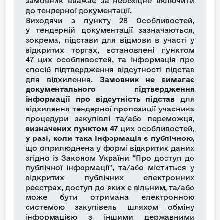
замовник вважає за необхідне включити
до тендерної документації.
Виходячи з пункту 28 Особливостей,
у тендерній документації зазначаються,
зокрема, підстави для відмови в участі у
відкритих торгах, встановлені пунктом
47 цих особливостей, та інформація про
спосіб підтвердження відсутності підстав
для відхилення.
Замовник не вимагає
документального підтвердження
інформації про відсутність підстав
для
відхилення тендерної пропозиції учасника
процедури закупівлі та/або переможця,
визначених пунктом 47
цих особливостей,
у разі, коли така інформація є публічною
,
що оприлюднена у формі відкритих даних
згідно із Законом України “Про доступ до
публічної інформації”, та/або міститься у
відкритих публічних електронних
реєстрах, доступ до яких є вільним, та/або
може бути отримана електронною
системою закупівель шляхом обміну
інформацією з іншими державними