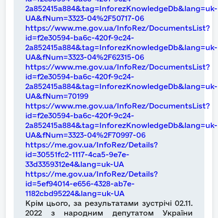
2a852415a884&tag=InforezKnowledgeDb&lang=uk-
UA&fNum=3323-04%2F50717-06
https://www.me.gov.ua/InfoRez/DocumentsList?
id=f2e30594-ba6c-420f-9c24-
2a852415a884&tag=InforezKnowledgeDb&lang=uk-
UA&fNum=3323-04%2F62315-06
https://www.me.gov.ua/InfoRez/DocumentsList?
id=f2e30594-ba6c-420f-9c24-
2a852415a884&tag=InforezKnowledgeDb&lang=uk-
UA&fNum=70199
https://www.me.gov.ua/InfoRez/DocumentsList?
id=f2e30594-ba6c-420f-9c24-
2a852415a884&tag=InforezKnowledgeDb&lang=uk-
UA&fNum=3323-04%2F70997-06
https://me.gov.ua/InfoRez/Details?
id=30551fc2-1117-4ca5-9e7e-
33d3359312e4&lang=uk-UA
https://me.gov.ua/InfoRez/Details?
id=5ef94014-e656-4328-ab7e-
1182cbd95224&lang=uk-UA
Крім цього, за результатами зустрічі 02.11.
2022 з народним депутатом України