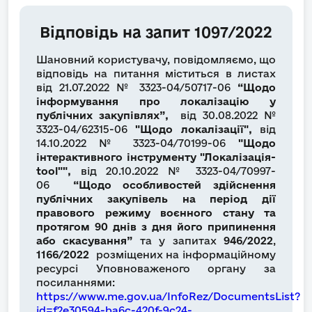
Відповідь на запит 1097/2022
Шановний користувачу, повідомляємо, що
відповідь на питання міститься в листах
від 21.07.2022 № 3323-04/50717-06
“Щодо
інформування про локалізацію у
публічних закупівлях”,
від 30.08.2022 №
3323-04/62315-06
"Щодо локалізації",
від
14.10.2022 № 3323-04/70199-06
"Щодо
інтерактивного інструменту "Локалізація-
tool"",
від 20.10.2022 № 3323-04/70997-
06
“Щодо особливостей здійснення
публічних закупівель на період дії
правового режиму воєнного стану та
протягом 90 днів з дня його припинення
або скасування”
та у запитах
946/2022
,
1166/2022
розміщених на інформаційному
ресурсі Уповноваженого органу за
посиланнями:
https://www.me.gov.ua/InfoRez/DocumentsList?
id=f2e30594-ba6c-420f-9c24-