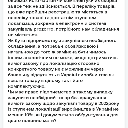
окремих його частин чи комплектуючих скоріш
за все теж не здійснюється. В переліку товарів,
що вже пройшли реєстрацію та містяться в
переліку товарів з достатнім ступенем
локалізації, зокрема в електронній системі
закупівель prozorro, потрібного нам обладнання
не міститься.
Як бути підприємству з закупівлею необхідного
обладнання, а потреба є обов'язковою і
нагальною до того ж замінена бути чимось
іншим аналогічним не може, якщо дотриматись
вимог закону про локалізацію стосовно
конкретного товару не є можливим через
банальну відсутність в Україні виробництва як
всього товару в цілому так і його
комплектуючих.
Чи має право підприємство в такому випадку
закупити необхідний товар без врахування
вимоги закону щодо закупівлі товару в 2022року
із ступенем локалізації виробництва в Україні не
менше 10%, які документи та обґрунтування для
цього повинно мати?