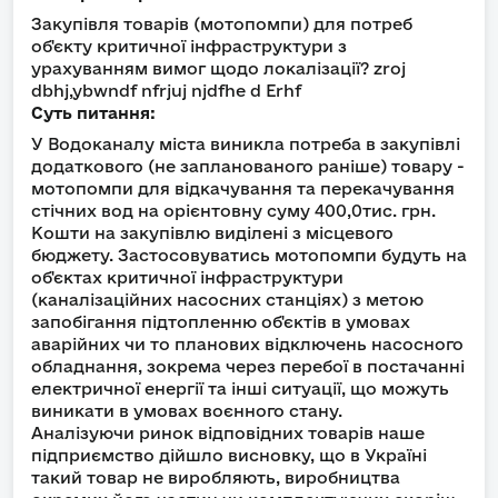
Закупівля товарів (мотопомпи) для потреб
об'єкту критичної інфраструктури з
урахуванням вимог щодо локалізації? zroj
dbhj,ybwndf nfrjuj njdfhe d Erhf
Суть питання:
У Водоканалу міста виникла потреба в закупівлі
додаткового (не запланованого раніше) товару -
мотопомпи для відкачування та перекачування
стічних вод на орієнтовну суму 400,0тис. грн.
Кошти на закупівлю виділені з місцевого
бюджету. Застосовуватись мотопомпи будуть на
об'єктах критичної інфраструктури
(каналізаційних насосних станціях) з метою
запобігання підтопленню об'єктів в умовах
аварійних чи то планових відключень насосного
обладнання, зокрема через перебої в постачанні
електричної енергії та інші ситуації, що можуть
виникати в умовах воєнного стану.
Аналізуючи ринок відповідних товарів наше
підприємство дійшло висновку, що в Україні
такий товар не виробляють, виробництва