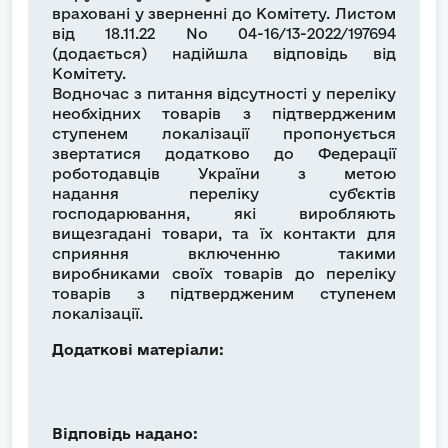
враховані у зверненні до Комітету. Листом
від 18.11.22 No 04-16/13-2022/197694
(додається) надійшла відповідь від
Комітету.
Водночас з питання відсутності у переліку
необхідних товарів з підтвердженим
ступенем локалізації пропонується
звертатися додатково до Федерації
роботодавців України з метою
надання переліку суб'єктів
господарювання, які виробляють
вищезгадані товари, та їх контакти для
сприяння включенню такими
виробниками своїх товарів до переліку
товарів з підтвердженим ступенем
локалізації.
Додаткові матеріали:
Комітет_(3).pdf
Документ_1044023-3.pdf
Відповідь надано: