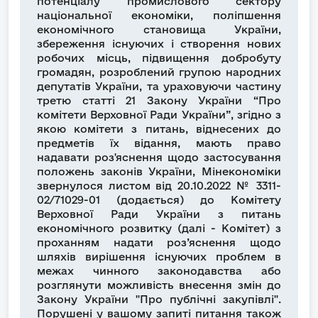
потенціалу промислового сектору
національної економіки, поліпшення
економічного становища України,
збереження існуючих і створення нових
робочих місць, підвищення добробуту
громадян, розроблений групою народних
депутатів України, та ураховуючи частину
третю статті 21 Закону України “Про
комітети Верховної Ради України”, згідно з
якою комітети з питань, віднесених до
предметів їх відання, мають право
надавати роз'яснення щодо застосування
положень законів України, Мінекономіки
звернулося листом від 20.10.2022 № 3311-
02/71029-01 (додається) до Комітету
Верховної Ради України з питань
економічного розвитку (далі - Комітет) з
проханням надати роз’яснення щодо
шляхів вирішення існуючих проблем в
межах чинного законодавства або
розглянути можливість внесення змін до
Закону України "Про публічні закупівлі".
Порушені у вашому запиті питання також