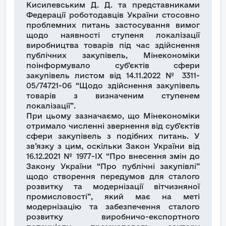
Кисилевським Д. Д. та представниками
Федерації роботодавців України стосовно
проблемних питань застосування вимог
щодо наявності ступеня локалізації
виробництва товарів під час здійснення
публічних закупівель, Мінекономіки
поінформувало суб’єктів сфери
закупівель листом від 14.11.2022 № 3311-
05/74721-06 “Щодо здійснення закупівель
товарів з визначеним ступенем
локалізації”.
При цьому зазначаємо, що Мінекономіки
отримало численні звернення від суб’єктів
сфери закупівель з подібних питань. У
зв’язку з цим, оскільки Закон України від
16.12.2021 № 1977-ІХ “Про внесення змін до
Закону України “Про публічні закупівлі”
щодо створення передумов для сталого
розвитку та модернізації вітчизняної
промисловості”, який має на меті
модернізацію та забезпечення сталого
розвитку виробничо-експортного