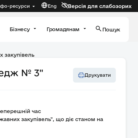
Версія для слабозорих
нфо-ресурси
Eng
Бізнесу
Громадянам
Пошук
х закупівель
едж № 3"
Друкувати
 теперешній час
авних закупівель", що діє станом на