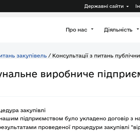
Державні сайти
І
Про нас
Діяльність
питань закупівель
/
Консультації з питань публічни
унальне виробниче підприє
едура закупівлі
у нашим підприємством було укладено договір з н
езультатами проведеної процедури закупівлі "відк