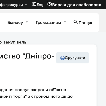
Версія для слабозорих
нфо-ресурси
Eng
Бізнесу
Громадянам
Пошук
х закупівель
мство "Дніпро-
Друкувати
адання послуг охорони об"єктів
риті торги" з строком його дії до