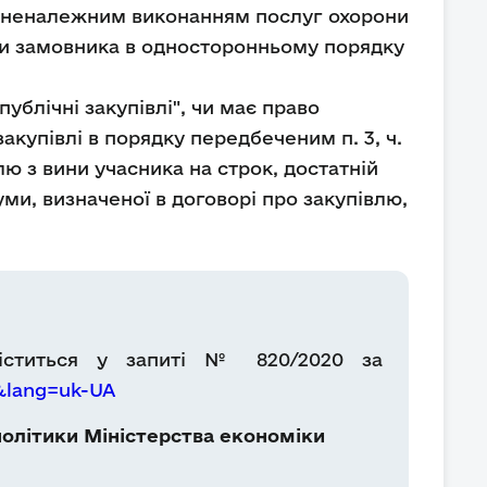
 із неналежним виконанням послуг охорони
иви замовника в односторонньому порядку
ублічні закупівлі", чи має право
купівлі в порядку передбеченим п. 3, ч.
влю з вини учасника на строк, достатній
уми, визначеної в договорі про закупівлю,
міститься у запиті № 820/2020 за
1&lang=uk-UA
олітики Міністерства економіки