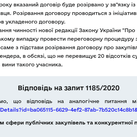
 року вказаний договір буде розірвано у зв"язку
авця. Розірвання договору проводиться з ініціат
ов укладеного договору.
ня чинності нової редакції Закону України "Про п
акому випадку провести переговорну процедуру за
 а саме з підстави розірвання договору про закупі
ндера, в обсязі, що не перевищує 20 відсотків с
 вини такого учасника.
Відповідь на запит 1185/2020
ємо, що відповідь на аналогічне питання 
/Details?id=ba065115-6629-4ef2-87ab-7b520c14c8b
 сфери публічних закупівель та конкурентної п