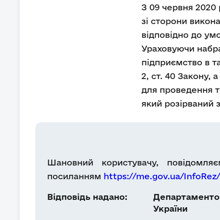
З 09 червня 2020
зі сторони викон
відповідно до ум
Ураховуючи набран
підприємство в т
2, ст. 40 Закону,
для проведення те
який розірваний з
Шановний користувачу, повідомля
посиланням
https://me.gov.ua/InfoRez
Відповідь надано:
Департаментом
України