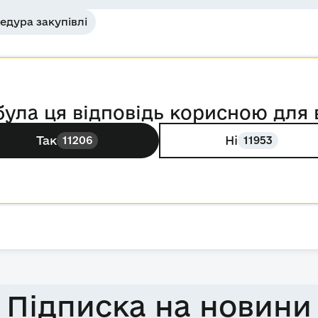
едура закупівлі
була ця відповідь корисною для 
Так
Ні
11206
11953
Підписка на новини