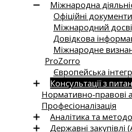
Міжнародна діяльні
Офіційні документи/
Міжнародний досві
Довідкова інформац
Міжнародне визнанн
ProZorro
Європейська інтегр
Консультації з пита
Нормативно-правові 
Професіоналізація
Аналітика та методо
Державні закупівлі (