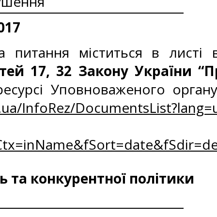
рушення
017
 питання міститься в листі в
тей 17, 32 Закону України “П
есурсі Уповноваженого органу
.ua/InfoRez/DocumentsList?lang=
tx=inName&fSort=date&fSdir=de
 та конкурентної політики