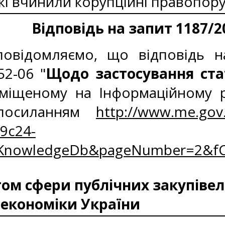
,які вчинили корупційні правопо
Відповідь на запит 1187/2
овідомляємо, що відповідь на
52-06 "
Щодо застосування ста
міщеному на Інформаційному р
 посиланням
http://www.me.gov
9c24-
zKnowledgeDb&pageNumber=2&fC
м сфери публічних закупівель
 економіки України