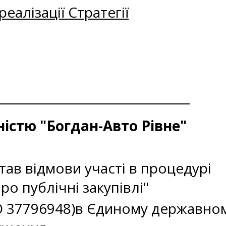
еалізації Стратегії
істю "Богдан-Авто Рівне"
тав відмови участі в процедурі
ро публічні закупівлі"
ПО 37796948)в Єдиному державно