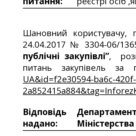
питання:
реєстрі осіб 
Шановний користувачу, п
24.04.2017 № 3304-06/136
публічні закупівлі”
, роз
питань закупівель за
UA&id=f2e30594-ba6c-420f-
2a852415a884&tag=Infore
Відповідь
Департаменто
надано:
Міністерства