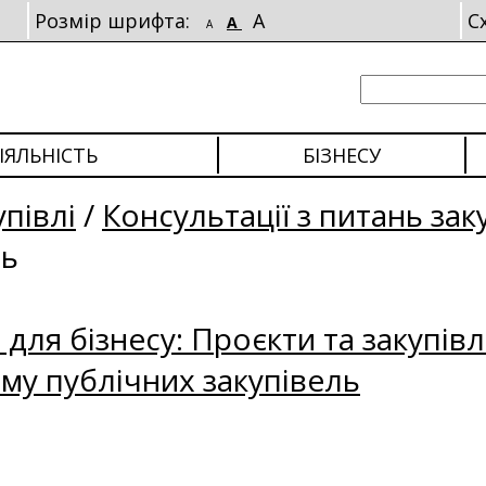
Розмір шрифта:
A
С
A
A
ІЯЛЬНІСТЬ
БІЗНЕСУ
упівлі
/
Консультації з питань зак
ль
для бізнесу: Проєкти та закупівл
му публічних закупівель