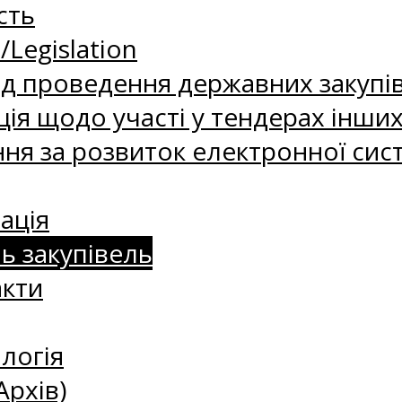
сть
Legislation
д проведення державних закупі
ія щодо участі у тендерах інших
я за розвиток електронної сист
ація
нь закупівель
акти
логія
Архів)