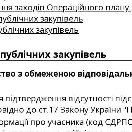
ння заходів Операційного плану р
ублічних закупівель
ублічних закупівель
 публічних закупівель
ство з обмеженою відповідальн
и
 підтвердження відсутності підс
овідно до ст.17 Закону України "П
формації про учасника (код ЄДР