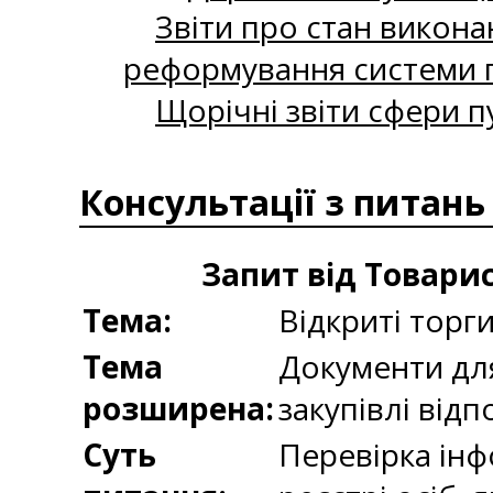
Звіти про стан викона
реформування системи п
Щорічні звіти сфери п
Консультації з питань
Запит від Товари
Тема:
Відкриті торг
Тема
Документи для
розширена:
закупівлі відп
Суть
Перевірка ін