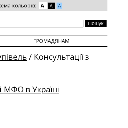
хема кольорів:
A
A
A
ГРОМАДЯНАМ
упівель
/
Консультації з
і МФО в Україні