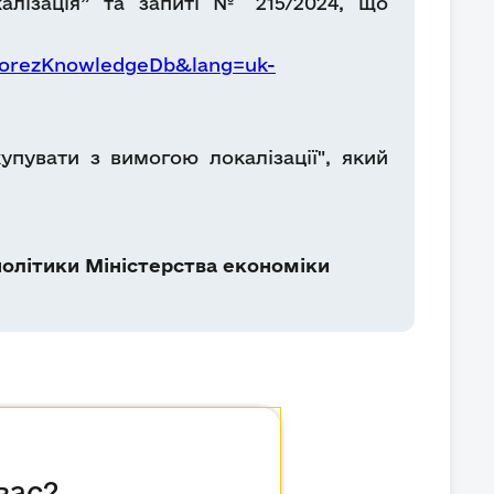
лізація”
та запиті № 215/2024, що
nforezKnowledgeDb&lang=uk-
упувати з вимогою локалізації", який
олітики Міністерства економіки
вас?