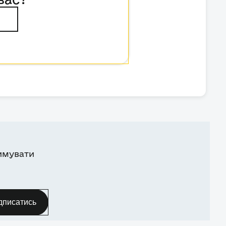
имувати
дписатись