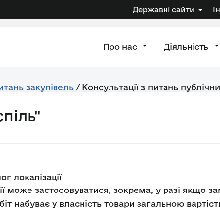
Державні сайти
І
Про нас
Діяльність
питань закупівель
/
Консультації з питань публічни
піль"
ог локалізації
ії може застосовуватися, зокрема, у разі якщо з
іт набуває у власність товари загальною вартістю