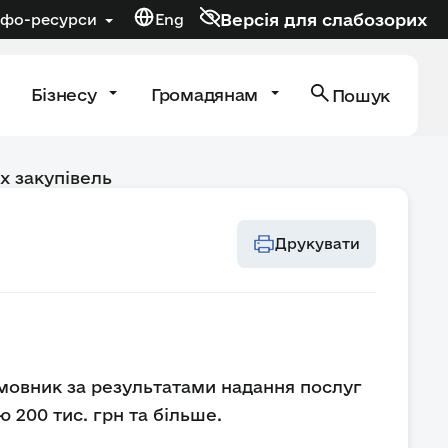
Версія для слабозорих
нфо-ресурси
Eng
Бізнесу
Громадянам
Пошук
х закупівель
Друкувати
амовник за результатами надання послуг
 200 тис. грн та більше.