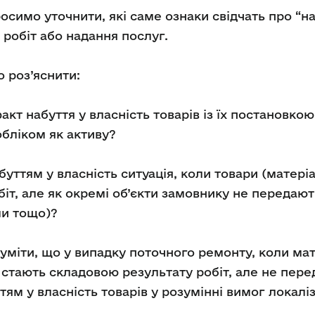
росимо уточнити, які саме ознаки свідчать про “н
робіт або надання послуг.
 роз’яснити:
акт набуття у власність товарів із їх постановк
бліком як активу?
буттям у власність ситуація, коли товари (матер
іт, але як окремі об’єкти замовнику не передают
ли тощо)?
уміти, що у випадку поточного ремонту, коли ма
і стають складовою результату робіт, але не пере
ям у власність товарів у розумінні вимог локаліз