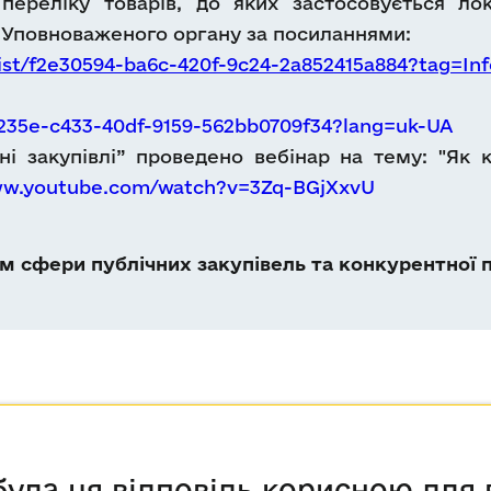
ереліку товарів, до яких застосовується лока
 Уповноваженого органу за посиланнями:
ist/f2e30594-ba6c-420f-9c24-2a852415a884?tag=I
5235e-c433-40df-9159-562bb0709f34?lang=uk-UA
ні закупівлі” проведено вебінар на тему: "Як к
ww.youtube.com/watch?v=3Zq-BGjXxvU
 сфери публічних закупівель та конкурентної п
була ця відповідь корисною для 