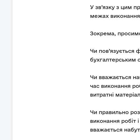
У зв’язку з цим п
межах виконання 
Зокрема, просимо
Чи пов’язується ф
бухгалтерським о
Чи вважається на
час виконання роб
витратні матеріа
Чи правильно роз
виконання робіт 
вважається набутт