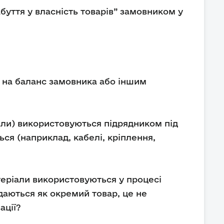
абуття у власність товарів” замовником у
ою на баланс замовника або іншим
іали) використовуються підрядником під
ься (наприклад, кабелі, кріплення,
теріали використовуються у процесі
даються як окремий товар, це не
ації?