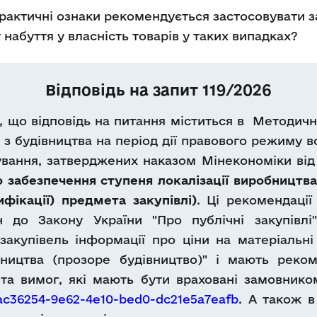
 практичні ознаки рекомендується застосовувати 
 набуття у власність товарів у таких випадках?
Відповідь на запит 119/2026
, що відповідь на питання міститься в Методич
 з будівництва на період дії правового режиму в
ування, затверджених наказом Мінекономіки від 
 забезпечення ступеня локалізації виробництва
ифікації) предмета закупівлі)
. Ці рекомендаці
н до Закону України "Про публічні закупівл
акупівель інформації про ціни на матеріальні
вництва (прозоре будівництво)" і мають реко
та вимог, які мають бути враховані замовник
bac36254-9e62-4e10-bed0-dc21e5a7eafb
. А також в