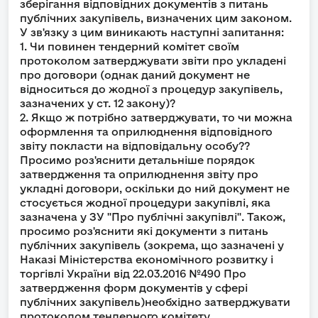
зберігання відповідних документів з питань
публічних закупівель, визначених цим законом.
У зв'язку з цим виникають наступні запитання:
1. Чи повинен тендерний комітет своїм
протоколом затверджувати звіти про укладені
про договори (однак даний документ не
відноситься до жодної з процедур закупівель,
зазначених у ст. 12 закону)?
2. Якщо ж потрібно затверджувати, то чи можна
оформлення та оприлюднення відповідного
звіту покласти на відповідальну особу??
Просимо роз'яснити детальніше порядок
затвердження та оприлюднення звіту про
укладні договори, оскільки до ний документ не
стосується жодної процедури закупівлі, яка
зазначена у ЗУ "Про публічні закупівлі". Також,
просимо роз'яснити які документи з питань
публічних закупівель (зокрема, що зазначені у
Наказі Міністерства економічного розвитку і
торгівлі України від 22.03.2016 №490 Про
затвердження форм документів у сфері
публічних закупівель)необхідно затверджувати
протоколом тендерного комітету.