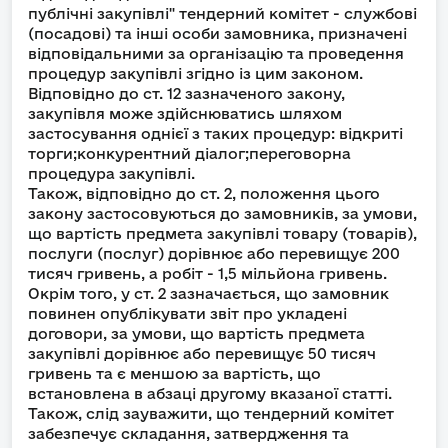
публічні закупівлі" тендерний комітет - службові
(посадові) та інші особи замовника, призначені
відповідальними за організацію та проведення
процедур закупівлі згідно із цим законом.
Відповідно до ст. 12 зазначеного закону,
закупівля може здійснюватись шляхом
застосування однієї з таких процедур: відкриті
торги;конкурентний діалог;переговорна
процедура закупівлі.
Також, відповідно до ст. 2, положення цього
закону застосовуються до замовників, за умови,
що вартість предмета закупівлі товару (товарів),
послуги (послуг) дорівнює або перевищує 200
тисяч гривень, а робіт - 1,5 мільйона гривень.
Окрім того, у ст. 2 зазначається, що замовник
повинен опублікувати звіт про укладені
договори, за умови, що вартість предмета
закупівлі дорівнює або перевищує 50 тисяч
гривень та є меншою за вартість, що
встановлена в абзаці другому вказаної статті.
Також, слід зауважити, що тендерний комітет
забезпечує складання, затвердження та