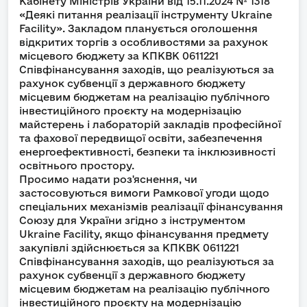
Кабінету Міністрів України від 15.11.2024 № 1318
«Деякі питання реалізації інструменту Ukraine
Facility». Закладом планується оголошення
відкритих торгів з особливостями за рахунок
місцевого бюджету за КПКВК 0611221
Співфінансування заходів, що реалізуються за
рахунок субвенції з державного бюджету
місцевим бюджетам на реалізацію публічного
інвестиційного проєкту на модернізацію
майстерень і лабораторій закладів професійної
та фахової передвищої освіти, забезпечення
енергоефективності, безпеки та інклюзивності
освітнього простору.
Просимо надати роз'яснення, чи
застосовуються вимоги Рамкової угоди щодо
спеціальних механізмів реалізації фінансування
Союзу для України згідно з інструментом
Ukraine Facility, якщо фінансування предмету
закупівлі здійснюється за КПКВК 0611221
Співфінансування заходів, що реалізуються за
рахунок субвенції з державного бюджету
місцевим бюджетам на реалізацію публічного
інвестиційного проєкту на модернізацію