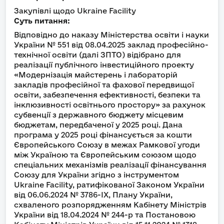
Закупівлі щодо Ukraine Facility
Суть питання:
Відповідно до наказу Міністерства освіти і науки
України № 551 від 08.04.2025 заклад професійно-
технічної освіти (далі ЗПТО) відібрано для
реалізації публічного інвестиційного проекту
«Модернізація майстерень і лабораторій
закладів професійної та фахової передвищої
освіти, забезпечення ефективності, безпеки та
інклюзивності освітнього простору» за рахунок
субвенції з державного бюджету місцевим
бюджетам, передбаченої у 2025 році. Дана
програма у 2025 році фінансується за кошти
Європейського Союзу в межах Рамкової угоди
між Україною та Європейським союзом щодо
спеціальних механізмів реалізації фінансування
Союзу для України згідно з інструментом
Ukraine Facility, ратифікованої Законом України
від 06.06.2024 № 3786-ІХ, Плану України,
схваленого розпорядженням Кабінету Міністрів
України від 18.04.2024 № 244-р та Постановою