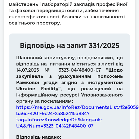
майстерень і лабораторій закладів професійної
та фахової передвищої освіти, забезпечення
енергоефективності, безпеки та інклюзивності
освітнього простору.
Відповідь на запит 331/2025
Шановний користувачу, повідомляємо, що
відповідь на питання міститься в листі від
14.07.2025 № 3323-04/48400-07
"Щодо
закупівель з урахуванням положень
Рамкової угоди згідно з інструментом
Ukraine Facility"
, що розміщений на
інформаційному ресурсі Уповноваженого
органу за посиланням:
https://me.gov.ua/InfoRez/DocumentsList/f2e3059
ba6c-420f-9c24-2a852415a884?
tag=InforezKnowledgeDb&lang=uk-
UA&fNum=3323-04%2F48400-07
Відповідь надано: