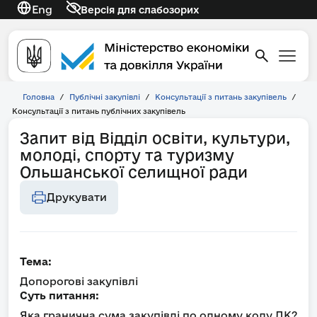
Eng
Версія для слабозорих
Головна
/
Публічні закупівлі
/
Консультації з питань закупівель
/
Консультації з питань публічних закупівель
Запит від Відділ освіти, культури,
молоді, спорту та туризму
Ольшанської селищної ради
Друкувати
Тема:
Допорогові закупівлі
Суть питання:
Яка гранична сума закупівлі по одному коду ДК?