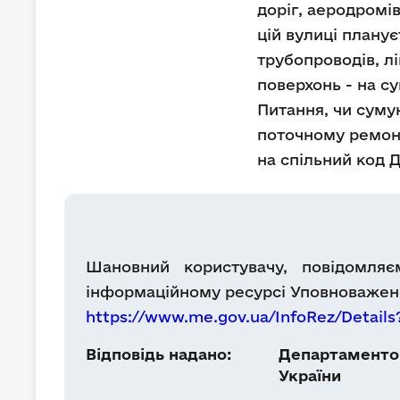
доріг, аеродромів
цій вулиці плану
трубопроводів, лі
поверхонь - на су
Питання, чи сумую
поточному ремонт
на спільний код 
Шановний користувачу, повідомляє
інформаційному ресурсі Уповноважено
https://www.me.gov.ua/InfoRez/Details
Відповідь надано:
Департаментом
України