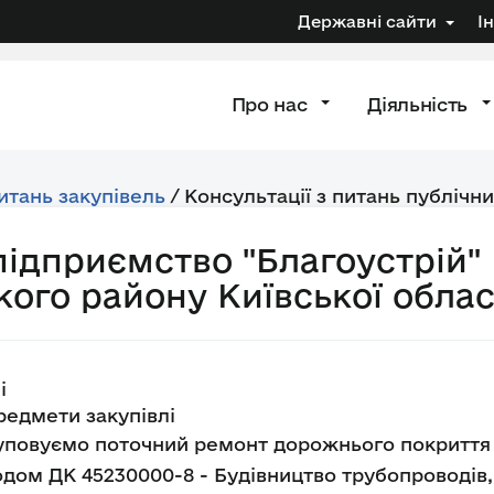
Державні сайти
І
Про нас
Діяльність
питань закупівель
/
Консультації з питань публічни
підприємство "Благоустрій"
кого району Київської облас
і
едмети закупівлі
уповуємо поточний ремонт дорожнього покриття п
дом ДК 45230000-8 - Будівництво трубопроводів, 