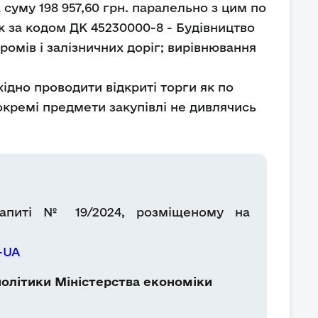
 суму 198 957,60 грн. паралельно з цим по
ж за кодом ДК 45230000-8 - Будівництво
дромів і залізничних доріг; вирівнювання
хідно проводити відкриті торги як по
окремі предмети закупівлі не дивлячись
апиті
№ 19/2024, розміщеному на
-UA
олітики Міністерства економіки