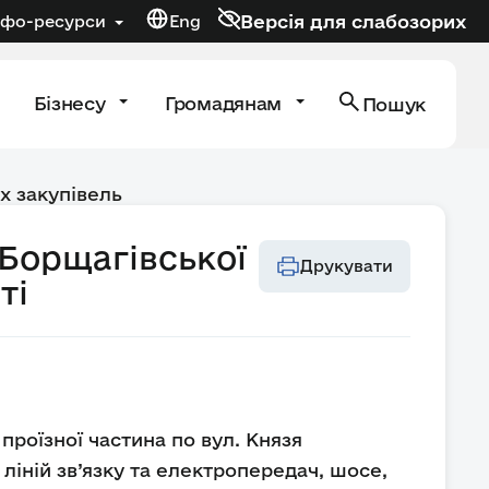
Версія для слабозорих
нфо-ресурси
Eng
Бізнесу
Громадянам
Пошук
х закупівель
 Борщагівської
Друкувати
ті
роїзної частина по вул. Князя
ліній зв’язку та електропередач, шосе,