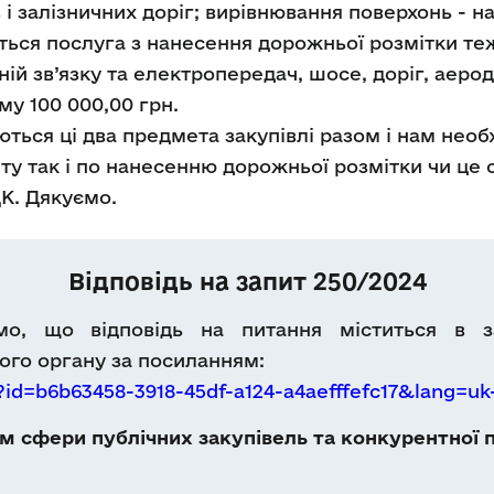
 і залізничних доріг; вирівнювання поверхонь - на
ється послуга з нанесення дорожньої розмітки те
ній зв’язку та електропередач, шосе, доріг, аеро
му 100 000,00 грн.
ться ці два предмета закупівлі разом і нам необ
у так і по нанесенню дорожньої розмітки чи це 
ДК. Дякуємо.
Відповідь на запит 250/2024
мо, що відповідь на питання міститься в з
го органу за посиланням:
?id=b6b63458-3918-45df-a124-a4aefffefc17&lang=uk
 сфери публічних закупівель та конкурентної п