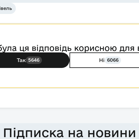
івель
була ця відповідь корисною для 
Так
Ні
5646
6066
Підписка на новини