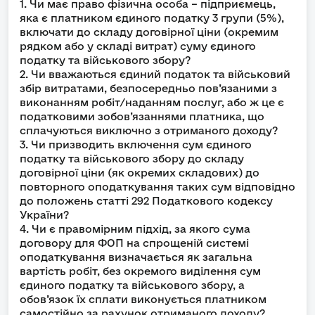
1. Чи має право фізична особа – підприємець,
яка є платником єдиного податку 3 групи (5%),
включати до складу договірної ціни (окремим
рядком або у складі витрат) суму єдиного
податку та військового збору?
2. Чи вважаються єдиний податок та військовий
збір витратами, безпосередньо пов’язаними з
виконанням робіт/наданням послуг, або ж це є
податковими зобов’язаннями платника, що
сплачуються виключно з отриманого доходу?
3. Чи призводить включення сум єдиного
податку та військового збору до складу
договірної ціни (як окремих складових) до
повторного оподаткування таких сум відповідно
до положень статті 292 Податкового кодексу
України?
4. Чи є правомірним підхід, за якого сума
договору для ФОП на спрощеній системі
оподаткування визначається як загальна
вартість робіт, без окремого виділення сум
єдиного податку та військового збору, а
обов’язок їх сплати виконується платником
самостійно за рахунок отриманого доходу?