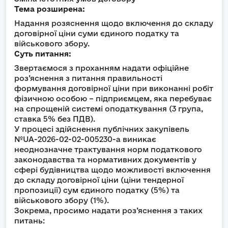
Тема розширена:
Надання розяснення щодо включення до складу
договірної ціни суми єдиного податку та
військового збору.
Суть питання:
Звертаємося з проханням надати офіційне
роз’яснення з питання правильності
формування договірної ціни при виконанні робіт
фізичною особою – підприємцем, яка перебуває
на спрощеній системі оподаткування (3 група,
ставка 5% без ПДВ).
У процесі здійснення публічних закупівель
№UA-2026-02-02-005230-a виникає
неоднозначне трактування норм податкового
законодавства та нормативних документів у
сфері будівництва щодо можливості включення
до складу договірної ціни (ціни тендерної
пропозиції) сум єдиного податку (5%) та
військового збору (1%).
Зокрема, просимо надати роз’яснення з таких
питань: