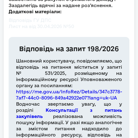
Заздалегідь вдячні за надане роз’яснення.
Додаткові матеріали:
Відповідь ГУ ДПС
Лист на від 30.04.2026 №50
Відповідь на запит 198/2026
Шановний користувачу, повідомляємо, що
відповідь на питання міститься у запиті
№
531/2025, розміщеному на
інформаційному ресурсі Уповноваженого
органу за посиланням:
https://me.gov.ua/InfoRez/Details/347c3778-
7af7-44c0-8096-849a42922e07?lang=uk-UA
Водночас звертаємо увагу, що у
розділі
Консультації з питань
закупівель
реалізована можливість
пошуку інформації. У разі якщо аналогічне
за змістом питання надходило до
інформаційного ресурсу, відповідь на