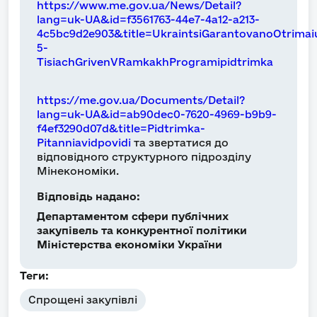
https://www.me.gov.ua/News/Detail?
lang=uk-UA&id=f3561763-44e7-4a12-a213-
4c5bc9d2e903&title=UkraintsiGarantovanoOtrimai
5-
TisiachGrivenVRamkakhProgramipidtrimka
https://me.gov.ua/Documents/Detail?
lang=uk-UA&id=ab90dec0-7620-4969-b9b9-
f4ef3290d07d&title=Pidtrimka-
Pitanniavidpovidi
та звертатися до
відповідного структурного підрозділу
Мінекономіки.
Відповідь надано:
Департаментом сфери публічних
закупівель та конкурентної політики
Міністерства економіки України
Теги:
Спрощені закупівлі