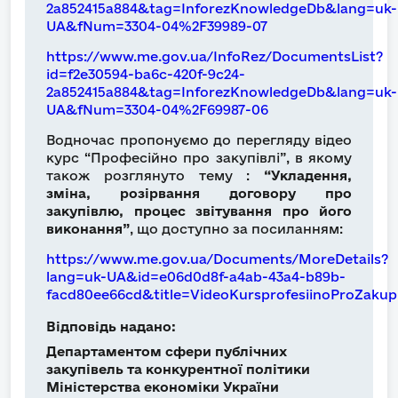
2a852415a884&tag=InforezKnowledgeDb&lang=uk-
UA&fNum=3304-04%2F39989-07
https://www.me.gov.ua/InfoRez/DocumentsList?
id=f2e30594-ba6c-420f-9c24-
2a852415a884&tag=InforezKnowledgeDb&lang=uk-
UA&fNum=3304-04%2F69987-06
Водночас пропонуємо до перегляду відео
курс “Професійно про закупівлі”, в якому
також розглянуто тему :
“Укладення,
зміна, розірвання договору про
закупівлю, процес звітування про його
виконання”
, що доступно за посиланням:
https://www.me.gov.ua/Documents/MoreDetails?
lang=uk-UA&id=e06d0d8f-a4ab-43a4-b89b-
facd80ee66cd&title=VideoKursprofesiinoProZakupi
Відповідь надано:
Департаментом сфери публічних
закупівель та конкурентної політики
Міністерства економіки України