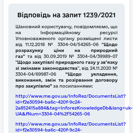
Відповідь на запит 1239/2021
Шановний користувачу, повідомляємо, що
на Інформаційному ресурсі
Уповноваженого органу розміщені листи
від 11.12.2018 № 3304-04/54265-06 “
Щодо
розрахунку ціни на природний
газ"
та
від
30.09.2019 № 3304-04/39989-07
"
Щодо закупівлі природного газу у зв’язку
зі змінами законодавства
", від 24.11.2020 №
3304-04/69987
-
06
“Щодо укладення,
виконання, змін та розірвання договору
про закупівлю”
за посиланнями:
http://www.me.gov.ua/InfoRez/DocumentsList?
id=f2e30594-ba6c-420f-9c24-
2a852415a884&tag=InforezKnowledgeDb&lang=uk-
UA&fNum=3304-04%2F54265-06
http://www.me.gov.ua/InfoRez/DocumentsList?
id=f2e30594-ba6c-420f-9c24-