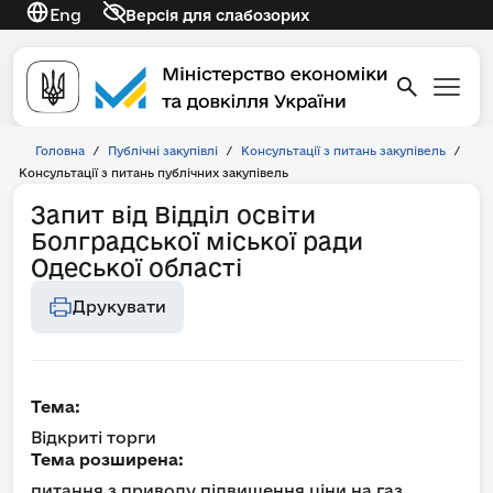
Eng
Версія для слабозорих
Головна
/
Публічні закупівлі
/
Консультації з питань закупівель
/
Консультації з питань публічних закупівель
Запит від Відділ освіти
Болградської міської ради
Одеської області
Друкувати
Тема:
Відкриті торги
Тема розширена:
питання з приводу підвищення ціни на газ